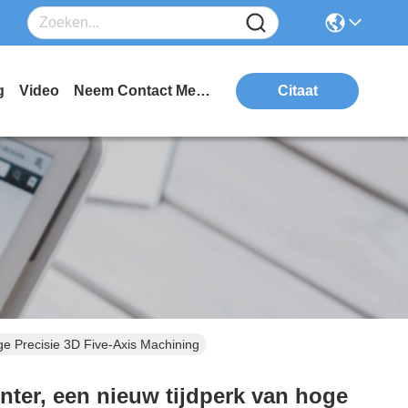
g
Video
Neem Contact Met Ons Op
Citaat
e Precisie 3D Five-Axis Machining
er, een nieuw tijdperk van hoge