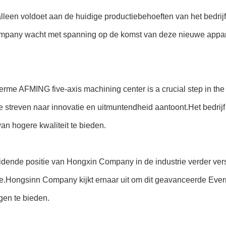
lleen voldoet aan de huidige productiebehoeften van het bedrijf, 
mpany wacht met spanning op de komst van deze nieuwe apparatu
verme AFMING five-axis machining center is a crucial step in 
de streven naar innovatie en uitmuntendheid aantoont.Het bedrijf
an hogere kwaliteit te bieden.
idende positie van Hongxin Company in de industrie verder verst
ctie.Hongsinn Company kijkt ernaar uit om dit geavanceerde Ev
gen te bieden.