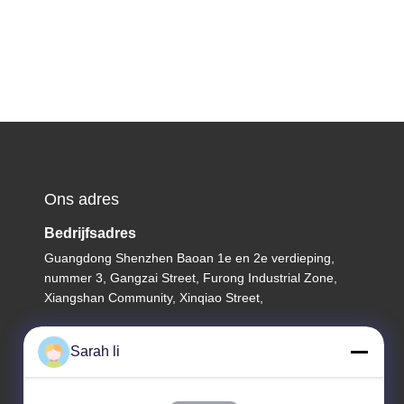
Ons adres
Bedrijfsadres
Guangdong Shenzhen Baoan 1e en 2e verdieping,
nummer 3, Gangzai Street, Furong Industrial Zone,
Xiangshan Community, Xinqiao Street,
Fabrieksadres
Sarah li
Guangdong Shenzhen Baoan 1e en 2e verdieping,
nummer 3, Gangzai Street, Furong Industrial Zone,
Xiangshan Community, Xinqiao Street