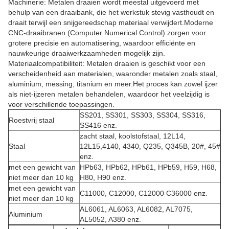
Machinerie: Metalen draaien wordt meestal uitgevoerd met
behulp van een draaibank, die het werkstuk stevig vasthoudt en
draait terwijl een snijgereedschap materiaal verwijdert.Moderne
CNC-draaibranen (Computer Numerical Control) zorgen voor
grotere precisie en automatisering, waardoor efficiënte en
nauwkeurige draaiwerkzaamheden mogelijk zijn.
Materiaalcompatibiliteit: Metalen draaien is geschikt voor een
verscheidenheid aan materialen, waaronder metalen zoals staal,
aluminium, messing, titanium en meer.Het proces kan zowel ijzer
als niet-ijzeren metalen behandelen, waardoor het veelzijdig is
voor verschillende toepassingen.
SS201, SS301, SS303, SS304, SS316,
Roestvrij staal
SS416 enz.
zacht staal, koolstofstaal, 12L14,
Staal
12L15,4140, 4340, Q235, Q345B, 20#, 45#
enz.
met een gewicht van
HPb63, HPb62, HPb61, HPb59, H59, H68,
niet meer dan 10 kg
H80, H90 enz.
met een gewicht van
C11000, C12000, C12000 C36000 enz.
niet meer dan 10 kg
AL6061, AL6063, AL6082, AL7075,
Aluminium
AL5052, A380 enz.