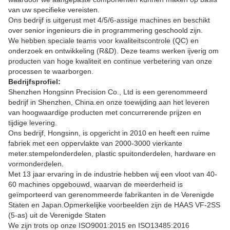
van uw specifieke vereisten.
Ons bedrijf is uitgerust met 4/5/6-assige machines en beschikt
over senior ingenieurs die in programmering geschoold zijn.
We hebben speciale teams voor kwaliteitscontrole (QC) en
onderzoek en ontwikkeling (R&D). Deze teams werken ijverig om
producten van hoge kwaliteit en continue verbetering van onze
processen te waarborgen.
Bedrijfsprofiel:
Shenzhen Hongsinn Precision Co., Ltd is een gerenommeerd
bedrijf in Shenzhen, China.en onze toewijding aan het leveren
van hoogwaardige producten met concurrerende prijzen en
tijdige levering.
Ons bedrijf, Hongsinn, is opgericht in 2010 en heeft een ruime
fabriek met een oppervlakte van 2000-3000 vierkante
meter.stempelonderdelen, plastic spuitonderdelen, hardware en
vormonderdelen.
Met 13 jaar ervaring in de industrie hebben wij een vloot van 40-
60 machines opgebouwd, waarvan de meerderheid is
geïmporteerd van gerenommeerde fabrikanten in de Verenigde
Staten en Japan.Opmerkelijke voorbeelden zijn de HAAS VF-2SS
(5-as) uit de Verenigde Staten
We zijn trots op onze ISO9001:2015 en ISO13485:2016