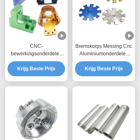
CNC-
Bremskorps Messing Cnc
bewerkingsonderdelen
Aluminiumonderdelen
voor metaal op maat
Cnc Billetonderdelen
Krijg Beste Prijs
Aluminium CNC-
Krijg Beste Prijs
bewerkingsonderdelen