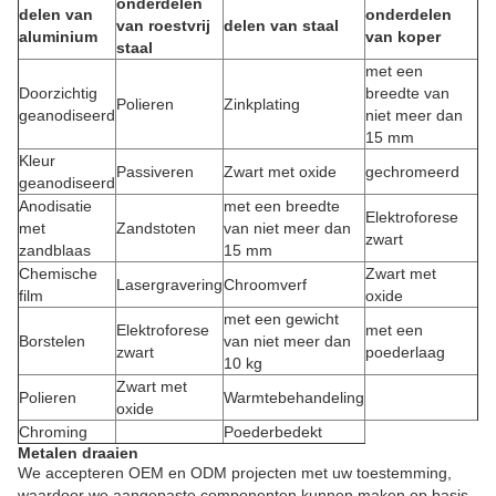
onderdelen
delen van
onderdelen
van roestvrij
delen van staal
aluminium
van koper
staal
met een
Doorzichtig
breedte van
Polieren
Zinkplating
geanodiseerd
niet meer dan
15 mm
Kleur
Passiveren
Zwart met oxide
gechromeerd
geanodiseerd
Anodisatie
met een breedte
Elektroforese
met
Zandstoten
van niet meer dan
zwart
zandblaas
15 mm
Chemische
Zwart met
Lasergravering
Chroomverf
film
oxide
met een gewicht
Elektroforese
met een
Borstelen
van niet meer dan
zwart
poederlaag
10 kg
Zwart met
Polieren
Warmtebehandeling
oxide
Chroming
Poederbedekt
Metalen draaien
We accepteren OEM en ODM projecten met uw toestemming,
waardoor we aangepaste componenten kunnen maken op basis