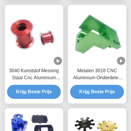
3040 Kunststof Messing
Metalen 3018 CNC
Staal Cnc Aluminium
Aluminium Onderdelen
Onderdelen Freesservice
Titanium CNC
Krijg Beste Prijs
3 As 4 As 5 As
Bewerkingsonderdelen
Krijg Beste Prijs
Fabrikant