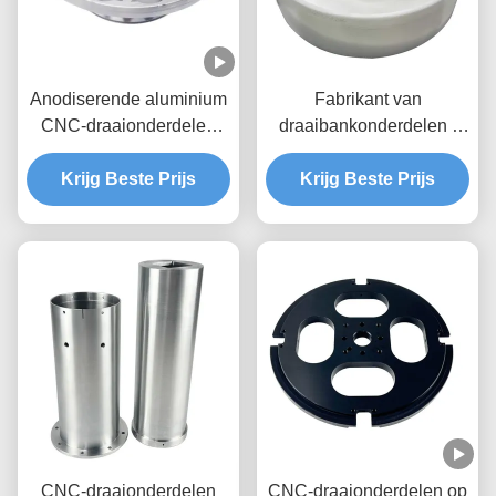
Anodiserende aluminium
Fabrikant van
CNC-draaionderdelen
draaibankonderdelen |
Bewerking Custom 5 Axis
Precisie draaiende
Krijg Beste Prijs
Cnc-frees
messing onderdelen en
Krijg Beste Prijs
aluminium onderdelen
CNC-draaionderdelen
CNC-draaionderdelen op