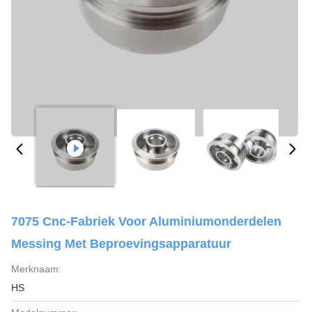
7075 Cnc-Fabriek Voor Aluminiumonderdelen
Messing Met Beproevingsapparatuur
Merknaam:
HS