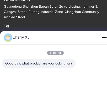
Guangdong Shenzhen Baoan 1e en 2e verdieping, nummer 3,
Gangzai Street, Furong Industrial Zone, Xiangshan Community,
Xinqiao Street
Tel
86-0755-27097532-8:30
Cherry Xu
8:15 PM
China Goede kwaliteit CNC-bewerking op maat Leverancier.
Good day, what product are you looking for?
Copyright © -2026 Shenzhen Hongsinn Precision Co., Ltd. Alle
rechten voorbehouden.
Privacybeleid
|
Sitemap