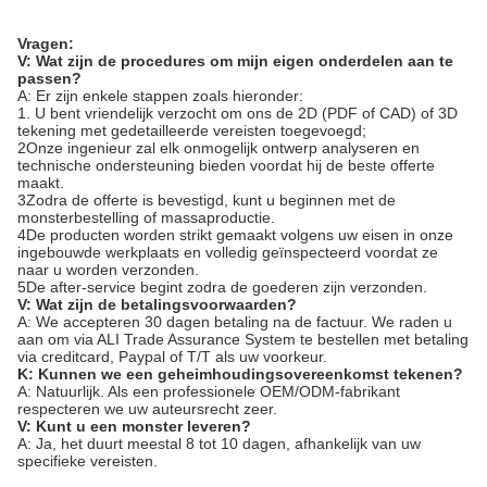
Vragen:
V: Wat zijn de procedures om mijn eigen onderdelen aan te
passen?
A: Er zijn enkele stappen zoals hieronder:
1. U bent vriendelijk verzocht om ons de 2D (PDF of CAD) of 3D
tekening met gedetailleerde vereisten toegevoegd;
2Onze ingenieur zal elk onmogelijk ontwerp analyseren en
technische ondersteuning bieden voordat hij de beste offerte
maakt.
3Zodra de offerte is bevestigd, kunt u beginnen met de
monsterbestelling of massaproductie.
4De producten worden strikt gemaakt volgens uw eisen in onze
ingebouwde werkplaats en volledig geïnspecteerd voordat ze
naar u worden verzonden.
5De after-service begint zodra de goederen zijn verzonden.
V: Wat zijn de betalingsvoorwaarden?
A: We accepteren 30 dagen betaling na de factuur. We raden u
aan om via ALI Trade Assurance System te bestellen met betaling
via creditcard, Paypal of T/T als uw voorkeur.
K: Kunnen we een geheimhoudingsovereenkomst tekenen?
A: Natuurlijk. Als een professionele OEM/ODM-fabrikant
respecteren we uw auteursrecht zeer.
V: Kunt u een monster leveren?
A: Ja, het duurt meestal 8 tot 10 dagen, afhankelijk van uw
specifieke vereisten.