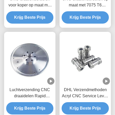
voor koper op maat met
maat met 7075 T6
OEM/ODM-diensten
aluminium en tolerantie
Krijg Beste Prijs
+/- 0,01-0,005 mm voor
Krijg Beste Prijs
metalen
precisieonderdelen
Luchtverzending CNC
DHL Verzendmethoden
draaidelen Rapid
Acryl CNC Service Levert
Prototyping CNC-
Nauwkeurig Snijden en
onderdelen Bewerking
Krijg Beste Prijs
Graveren Voorbeeld Moet
Krijg Beste Prijs
Services Op maat
Voorbeeldkosten Betalen