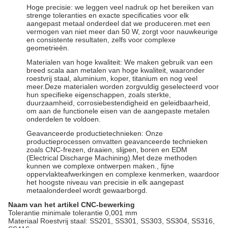
Hoge precisie: we leggen veel nadruk op het bereiken van
strenge toleranties en exacte specificaties voor elk
aangepast metaal onderdeel dat we produceren.met een
vermogen van niet meer dan 50 W, zorgt voor nauwkeurige
en consistente resultaten, zelfs voor complexe
geometrieën.
Materialen van hoge kwaliteit: We maken gebruik van een
breed scala aan metalen van hoge kwaliteit, waaronder
roestvrij staal, aluminium, koper, titanium en nog veel
meer.Deze materialen worden zorgvuldig geselecteerd voor
hun specifieke eigenschappen, zoals sterkte,
duurzaamheid, corrosiebestendigheid en geleidbaarheid,
om aan de functionele eisen van de aangepaste metalen
onderdelen te voldoen.
Geavanceerde productietechnieken: Onze
productieprocessen omvatten geavanceerde technieken
zoals CNC-frezen, draaien, slijpen, boren en EDM
(Electrical Discharge Machining).Met deze methoden
kunnen we complexe ontwerpen maken., fijne
oppervlakteafwerkingen en complexe kenmerken, waardoor
het hoogste niveau van precisie in elk aangepast
metaalonderdeel wordt gewaarborgd.
Naam van het artikel
CNC-bewerking
Tolerantie
minimale tolerantie 0,001 mm
Materiaal
Roestvrij staal: SS201, SS301, SS303, SS304, SS316,