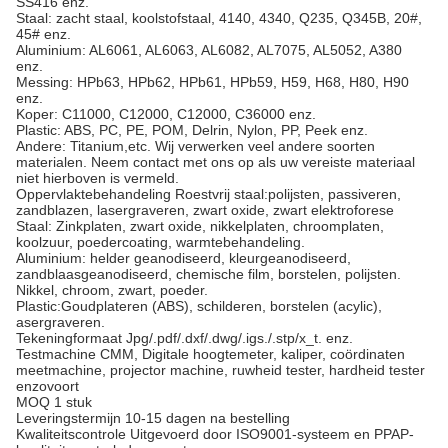
SS416 enz.
Staal: zacht staal, koolstofstaal, 4140, 4340, Q235, Q345B, 20#,
45# enz.
Aluminium: AL6061, AL6063, AL6082, AL7075, AL5052, A380
enz.
Messing: HPb63, HPb62, HPb61, HPb59, H59, H68, H80, H90
enz.
Koper: C11000, C12000, C12000, C36000 enz.
Plastic: ABS, PC, PE, POM, Delrin, Nylon, PP, Peek enz.
Andere: Titanium,etc. Wij verwerken veel andere soorten
materialen. Neem contact met ons op als uw vereiste materiaal
niet hierboven is vermeld.
Oppervlaktebehandeling
Roestvrij staal:polijsten, passiveren,
zandblazen, lasergraveren, zwart oxide, zwart elektroforese
Staal: Zinkplaten, zwart oxide, nikkelplaten, chroomplaten,
koolzuur, poedercoating, warmtebehandeling.
Aluminium: helder geanodiseerd, kleurgeanodiseerd,
zandblaasgeanodiseerd, chemische film, borstelen, polijsten.
Nikkel, chroom, zwart, poeder.
Plastic:Goudplateren (ABS), schilderen, borstelen (acylic),
asergraveren.
Tekeningformaat
Jpg/.pdf/.dxf/.dwg/.igs./.stp/x_t. enz.
Testmachine
CMM, Digitale hoogtemeter, kaliper, coördinaten
meetmachine, projector machine, ruwheid tester, hardheid tester
enzovoort
MOQ
1 stuk
Leveringstermijn
10-15 dagen na bestelling
Kwaliteitscontrole
Uitgevoerd door ISO9001-systeem en PPAP-