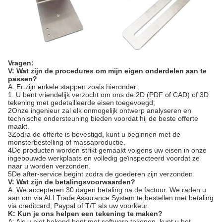
Vragen:
V: Wat zijn de procedures om mijn eigen onderdelen aan te
passen?
A: Er zijn enkele stappen zoals hieronder:
1. U bent vriendelijk verzocht om ons de 2D (PDF of CAD) of 3D
tekening met gedetailleerde eisen toegevoegd;
2Onze ingenieur zal elk onmogelijk ontwerp analyseren en
technische ondersteuning bieden voordat hij de beste offerte
maakt.
3Zodra de offerte is bevestigd, kunt u beginnen met de
monsterbestelling of massaproductie.
4De producten worden strikt gemaakt volgens uw eisen in onze
ingebouwde werkplaats en volledig geïnspecteerd voordat ze
naar u worden verzonden.
5De after-service begint zodra de goederen zijn verzonden.
V: Wat zijn de betalingsvoorwaarden?
A: We accepteren 30 dagen betaling na de factuur. We raden u
aan om via ALI Trade Assurance System te bestellen met betaling
via creditcard, Paypal of T/T als uw voorkeur.
K: Kun je ons helpen een tekening te maken?
A: Als u niet bekend bent met software tekenen, kunt u het