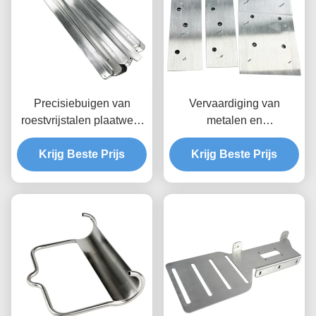
Precisiebuigen van
Vervaardiging van
roestvrijstalen plaatwerk
metalen en
en stalen
aluminiumplaten
plaatoplossingen
Krijg Beste Prijs
Krijg Beste Prijs