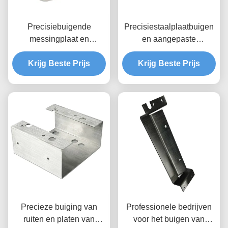
Precisiebuigende
Precisiestaalplaatbuigen
messingplaat en
en aangepaste
productie van dikke
plaatwerkproductie
Krijg Beste Prijs
metalen platen
Krijg Beste Prijs
Precieze buiging van
Professionele bedrijven
ruiten en platen van
voor het buigen van