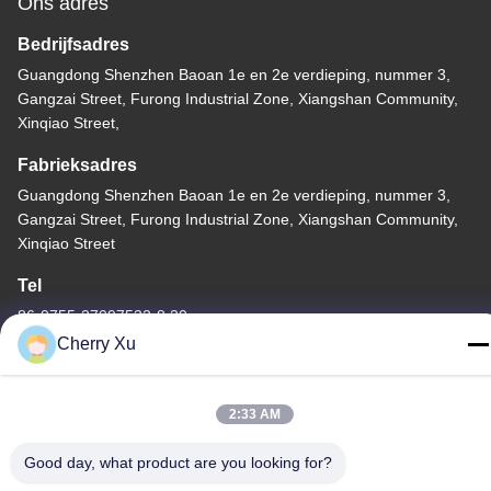
Ons adres
Bedrijfsadres
Guangdong Shenzhen Baoan 1e en 2e verdieping, nummer 3,
Gangzai Street, Furong Industrial Zone, Xiangshan Community,
Xinqiao Street,
Fabrieksadres
Guangdong Shenzhen Baoan 1e en 2e verdieping, nummer 3,
Gangzai Street, Furong Industrial Zone, Xiangshan Community,
Xinqiao Street
Tel
86-0755-27097532-8:30
Cherry Xu
2:33 AM
China Goede kwaliteit CNC-bewerking op maat Leverancier.
Good day, what product are you looking for?
Copyright © -2026 Shenzhen Hongsinn Precision Co., Ltd. Alle