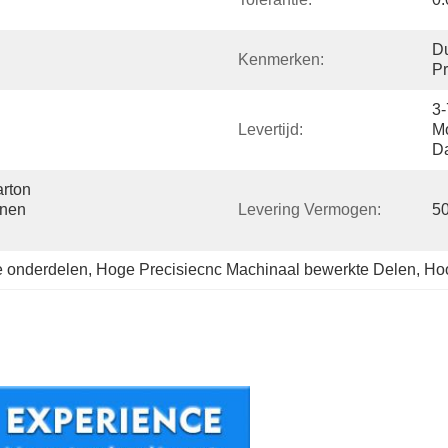
D
Kenmerken:
Pr
3-
Levertijd:
Mo
Da
ton 
nen 
Levering Vermogen:
50
 onderdelen
, 
Hoge Precisiecnc Machinaal bewerkte Delen
, 
Hoo