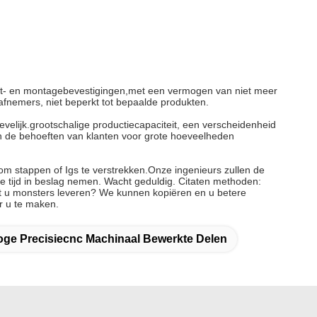
test- en montagebevestigingen,met een vermogen van niet meer
fnemers, niet beperkt tot bepaalde produkten.
elijk.grootschalige productiecapaciteit, een verscheidenheid
an de behoeften van klanten voor grote hoeveelheden
 om stappen of Igs te verstrekken.Onze ingenieurs zullen de
ge tijd in beslag nemen. Wacht geduldig. Citaten methoden:
nt u monsters leveren? We kunnen kopiëren en u betere
r u te maken.
ge Precisiecnc Machinaal Bewerkte Delen