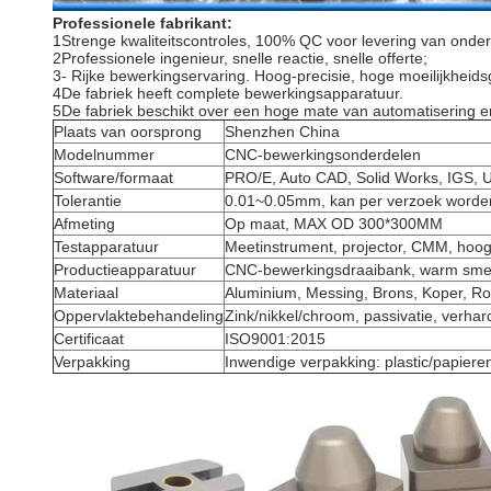
Professionele fabrikant:
1Strenge kwaliteitscontroles, 100% QC voor levering van onder
2Professionele ingenieur, snelle reactie, snelle offerte;
3- Rijke bewerkingservaring. Hoog-precisie, hoge moeilijkhei
4De fabriek heeft complete bewerkingsapparatuur.
5De fabriek beschikt over een hoge mate van automatisering en
Plaats van oorsprong
Shenzhen China
Modelnummer
CNC-bewerkingsonderdelen
Software/formaat
PRO/E, Auto CAD, Solid Works, IGS
Tolerantie
0.01~0.05mm, kan per verzoek worde
Afmeting
Op maat, MAX OD 300*300MM
Testapparatuur
Meetinstrument, projector, CMM, hoogt
Productieapparatuur
CNC-bewerkingsdraaibank, warm smede
Materiaal
Aluminium, Messing, Brons, Koper, Roes
Oppervlaktebehandeling
Zink/nikkel/chroom, passivatie, verhar
Certificaat
ISO9001:2015
Verpakking
Inwendige verpakking: plastic/papier