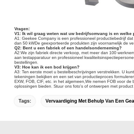
Vragen:
V1: Ik wil graag weten wat uw bedrijfsomvang is en welke
A1: Geekee Company is een professioneel productiebedrijf dat
dan 50 kWDe geexporteerde produkten zijn voornamelijk de ver
Q2: Bent u een fabriek of een handelsonderneming?
A2:We zijn fabriek directe verkoop, met meer dan 100 werkneme
aan testapparatuur en professioneel kwaliteitsinspectieperson
bestellingen.
V3: Hoe kan ik een bod krijgen?
A3: Ten eerste moet u bestelbeschrijvingen verstrekken. U kunt
tekeningen bekijken en een set van productieproces formuleren
EXW, FOB, CIF, etc. in het algemeen,We nemen FOB voor de bui
oplossingen bieden. Stuur ons foto's of ontwerpen met produ
Tags:
Vervaardiging Met Behulp Van Een Ge