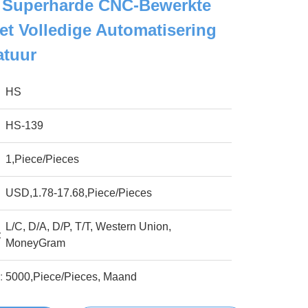
e Superharde CNC-Bewerkte
t Volledige Automatisering
atuur
HS
HS-139
1,Piece/Pieces
USD,1.78-17.68,Piece/Pieces
L/C, D/A, D/P, T/T, Western Union,
:
MoneyGram
:
5000,Piece/Pieces, Maand