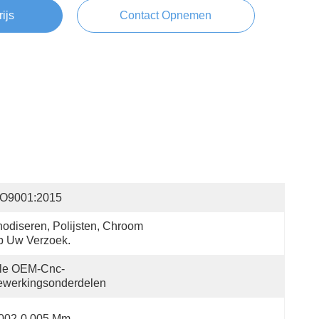
rijs
Contact Opnemen
SO9001:2015
odiseren, Polijsten, Chroom 
p Uw Verzoek.
lle OEM-Cnc-
ewerkingsonderdelen
.002-0.005 Mm