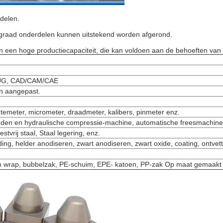
delen.
dsgraad onderdelen kunnen uitstekend worden afgerond.
 een hoge productiecapaciteit, die kan voldoen aan de behoeften van g
, UG, CAD/CAM/CAE
n aangepast.
emeter, micrometer, draadmeter, kalibers, pinmeter enz.
n en hydraulische compressie-machine, automatische freesmachine,
tvrij staal, Staal legering, enz.
ding, helder anodiseren, zwart anodiseren, zwart oxide, coating, ontvett
en wrap, bubbelzak, PE-schuim, EPE- katoen, PP-zak Op maat gemaakt B