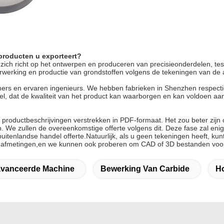
 producten u exporteert?
 zich richt op het ontwerpen en produceren van precisieonderdelen, 
werking en productie van grondstoffen volgens de tekeningen van de a
rs en ervaren ingenieurs. We hebben fabrieken in Shenzhen respectiev
eel, dat de kwaliteit van het product kan waarborgen en kan voldoen a
 productbeschrijvingen verstrekken in PDF-formaat. Het zou beter zijn
. We zullen de overeenkomstige offerte volgens dit. Deze fase zal eni
tenlandse handel offerte.Natuurlijk, als u geen tekeningen heeft, ku
ct afmetingen,en we kunnen ook proberen om CAD of 3D bestanden voo
avanceerde Machine
Bewerking Van Carbide
Ho