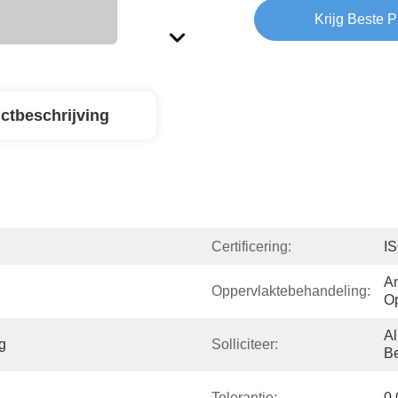
Krijg Beste P
ctbeschrijving
Certificering:
I
An
Oppervlaktebehandeling:
O
A
g
Solliciteer:
B
Tolerantie:
0