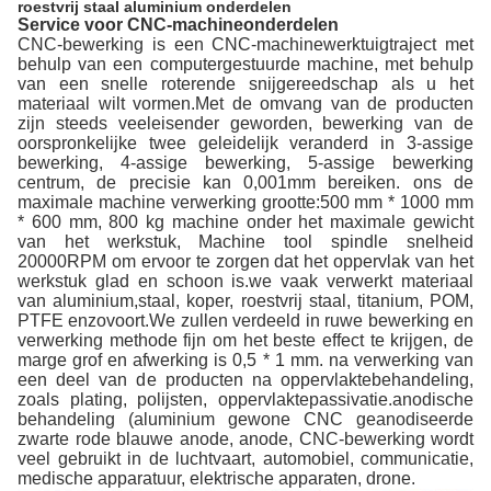
roestvrij staal aluminium onderdelen
Service voor CNC-machineonderdelen
CNC-bewerking is een CNC-machinewerktuigtraject met
behulp van een computergestuurde machine, met behulp
van een snelle roterende snijgereedschap als u het
materiaal wilt vormen.Met de omvang van de producten
zijn steeds veeleisender geworden, bewerking van de
oorspronkelijke twee geleidelijk veranderd in 3-assige
bewerking, 4-assige bewerking, 5-assige bewerking
centrum, de precisie kan 0,001mm bereiken. ons de
maximale machine verwerking grootte:500 mm * 1000 mm
* 600 mm, 800 kg machine onder het maximale gewicht
van het werkstuk, Machine tool spindle snelheid
20000RPM om ervoor te zorgen dat het oppervlak van het
werkstuk glad en schoon is.we vaak verwerkt materiaal
van aluminium,staal, koper, roestvrij staal, titanium, POM,
PTFE enzovoort.We zullen verdeeld in ruwe bewerking en
verwerking methode fijn om het beste effect te krijgen, de
marge grof en afwerking is 0,5 * 1 mm. na verwerking van
een deel van de producten na oppervlaktebehandeling,
zoals plating, polijsten, oppervlaktepassivatie.anodische
behandeling (aluminium gewone CNC geanodiseerde
zwarte rode blauwe anode, anode, CNC-bewerking wordt
veel gebruikt in de luchtvaart, automobiel, communicatie,
medische apparatuur, elektrische apparaten, drone.