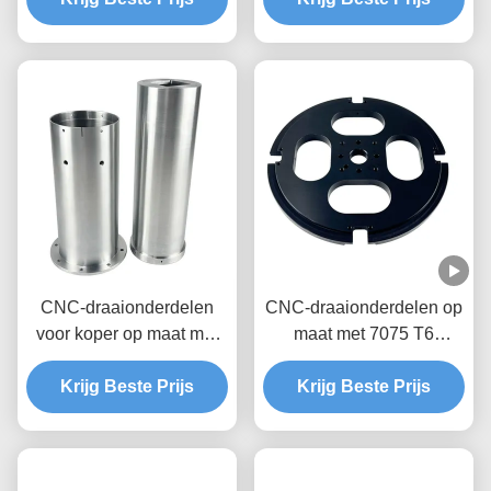
aluminium onderdelen
CNC-draaionderdelen
CNC-draaionderdelen op
voor koper op maat met
maat met 7075 T6
OEM/ODM-diensten
aluminium en tolerantie
Krijg Beste Prijs
+/- 0,01-0,005 mm voor
Krijg Beste Prijs
metalen
precisieonderdelen