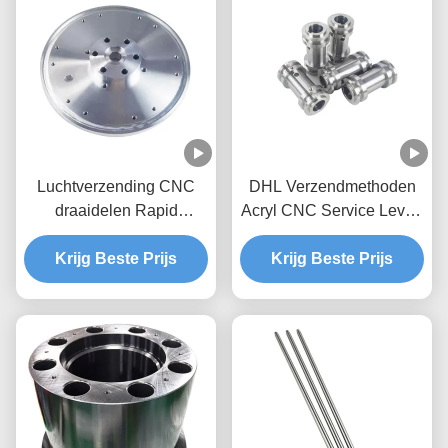
Luchtverzending CNC
DHL Verzendmethoden
draaidelen Rapid
Acryl CNC Service Levert
Prototyping CNC-
Nauwkeurig Snijden en
onderdelen Bewerking
Krijg Beste Prijs
Graveren Voorbeeld Moet
Krijg Beste Prijs
Services Op maat
Voorbeeldkosten Betalen
gemaakte precisie
metalen onderdelen voor
machines