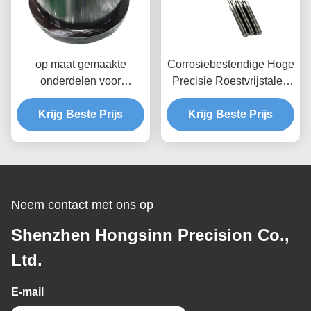
op maat gemaakte
Corrosiebestendige Hoge
onderdelen voor
Precisie Roestvrijstalen
precisieflens
As Aanpasbare CNC
Krijg Beste Prijs
Gefreesde Asdelen
Krijg Beste Prijs
Neem contact met ons op
Shenzhen Hongsinn Precision Co.,
Ltd.
E-mail