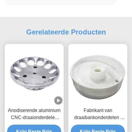
Gerelateerde Producten
Anodiserende aluminium
Fabrikant van
CNC-draaionderdelen
draaibankonderdelen |
Bewerking Custom 5 Axis
Precisie draaiende
Krijg Beste Prijs
Cnc-frees
messing onderdelen en
Krijg Beste Prijs