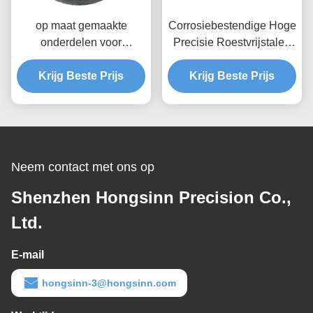
op maat gemaakte
Corrosiebestendige Hoge
onderdelen voor
Precisie Roestvrijstalen
precisieflens
As Aanpasbare CNC
Krijg Beste Prijs
Gefreesde Asdelen
Krijg Beste Prijs
Neem contact met ons op
Shenzhen Hongsinn Precision Co.,
Ltd.
E-mail
hongsinn-3@hongsinn.com