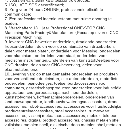
4. Voorzien van: Strikt kwaliteitscontroleproces;
5. ISO, IATF, SGS gecertificeerd;
6- Zorg voor 24-uurs ONLINE, professionele efficiënte
communicatie;
7. Een professioneel ingenieursteam met ruime ervaring te
bieden;
8. Verschaffen: 13 + jaar Professional ONE-STOP CNC
Machining Parts Factory&Manufacturer;Focus op diverse CNC
Precision Machining;
9. leveren: CNC-bewerkte onderdelen, draaiende onderdelen,
freesonderdelen, delen voor de combinatie van draaiburken,
delen voor metaalplaten, onderdelen voor Messing, onderdelen
voor aluminium, onderdelen voor staal, onderdelen voor
medische instrumenten,Onderdelen van kunststofDeeltjes voor
CNC-draaien, delen voor CNC-bewerking, delen voor
plaatmetalen, enz.
10.Levering van: op maat gemaakte onderdelen en produkten
voor verschillende doeleinden; cnc-auto­onderdelen, motorfiets­
onderdelen, pianodeeltjes, toetsenbord­accessoires voor
computers, gereedschaps­producten,onderdelen voor industriële
apparatuur, cnc-gereedschapsmachineonderdelen,
kunststofvormen, koffiemachineonderdelen, onderdelen van
landbouwapparatuur, landbouwbewateringsaccessoires, drone-
accessoires, robot-accessoires, accessoires voor huishoudelijke
productentreinaccessoires, stoel accessoires, ruimtevaart
accessoires, visserij metaal aas accessoires, mobiele telefoon
accessoires, digitaal product accessoires, chassis metalen shell,
vuilnisbak metalen shell, elektrische doos metalen shell,metalen