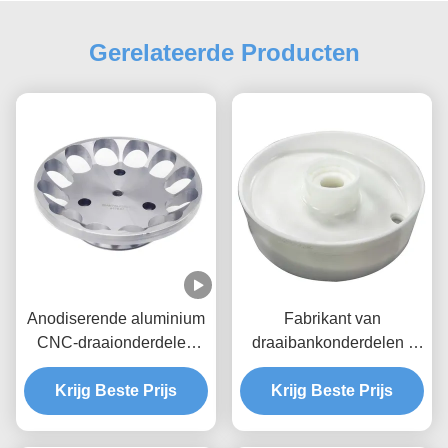
Gerelateerde Producten
Anodiserende aluminium
Fabrikant van
CNC-draaionderdelen
draaibankonderdelen |
Bewerking Custom 5 Axis
Precisie draaiende
Krijg Beste Prijs
Cnc-frees
messing onderdelen en
Krijg Beste Prijs
aluminium onderdelen