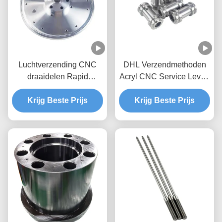
Luchtverzending CNC
DHL Verzendmethoden
draaidelen Rapid
Acryl CNC Service Levert
Prototyping CNC-
Nauwkeurig Snijden en
onderdelen Bewerking
Krijg Beste Prijs
Graveren Voorbeeld Moet
Krijg Beste Prijs
Services Op maat
Voorbeeldkosten Betalen
gemaakte precisie
metalen onderdelen voor
machines