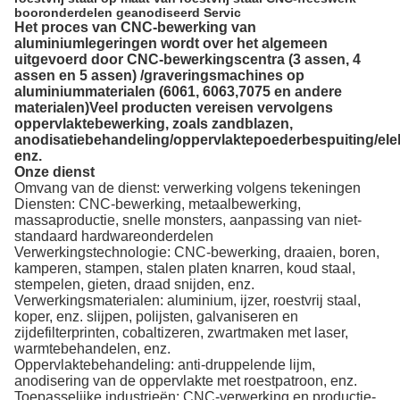
booronderdelen geanodiseerd Servic
Het proces van CNC-bewerking van
aluminiumlegeringen wordt over het algemeen
uitgevoerd door CNC-bewerkingscentra (3 assen, 4
assen en 5 assen) /graveringsmachines op
aluminiummaterialen (6061, 6063,7075 en andere
materialen)Veel producten vereisen vervolgens
oppervlaktebewerking, zoals zandblazen,
anodisatiebehandeling/oppervlaktepoederbespuiting/elek
enz.
Onze dienst
Omvang van de dienst: verwerking volgens tekeningen
Diensten: CNC-bewerking, metaalbewerking,
massaproductie, snelle monsters, aanpassing van niet-
standaard hardwareonderdelen
Verwerkingstechnologie: CNC-bewerking, draaien, boren,
kamperen, stampen, stalen platen knarren, koud staal,
stempelen, gieten, draad snijden, enz.
Verwerkingsmaterialen: aluminium, ijzer, roestvrij staal,
koper, enz. slijpen, polijsten, galvaniseren en
zijdefilterprinten, cobaltizeren, zwartmaken met laser,
warmtebehandelen, enz.
Oppervlaktebehandeling: anti-druppelende lijm,
anodisering van de oppervlakte met roestpatroon, enz.
Toepasselijke industrieën: CNC-verwerking en productie-