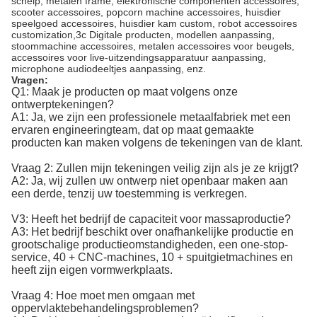
schelp, metalen frame, elektronische componenten accessoires,
scooter accessoires, popcorn machine accessoires, huisdier
speelgoed accessoires, huisdier kam custom, robot accessoires
customization,3c Digitale producten, modellen aanpassing,
stoommachine accessoires, metalen accessoires voor beugels,
accessoires voor live-uitzendingsapparatuur aanpassing,
microphone audiodeeltjes aanpassing, enz.
Vragen:
Q1: Maak je producten op maat volgens onze
ontwerptekeningen?
A1: Ja, we zijn een professionele metaalfabriek met een
ervaren engineeringteam, dat op maat gemaakte
producten kan maken volgens de tekeningen van de klant.
Vraag 2: Zullen mijn tekeningen veilig zijn als je ze krijgt?
A2: Ja, wij zullen uw ontwerp niet openbaar maken aan
een derde, tenzij uw toestemming is verkregen.
V3: Heeft het bedrijf de capaciteit voor massaproductie?
A3: Het bedrijf beschikt over onafhankelijke productie en
grootschalige productieomstandigheden, een one-stop-
service, 40 + CNC-machines, 10 + spuitgietmachines en
heeft zijn eigen vormwerkplaats.
Vraag 4: Hoe moet men omgaan met
oppervlaktebehandelingsproblemen?