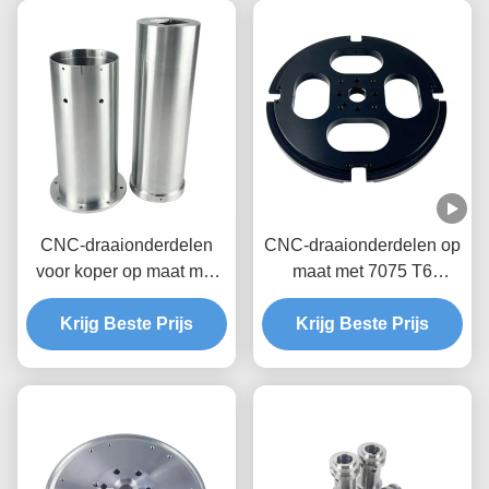
CNC-draaionderdelen
CNC-draaionderdelen op
voor koper op maat met
maat met 7075 T6
OEM/ODM-diensten
aluminium en tolerantie
Krijg Beste Prijs
+/- 0,01-0,005 mm voor
Krijg Beste Prijs
metalen
precisieonderdelen