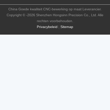
China Goede kwaliteit CNC-bewerking op maat Leverancier.
Copyright © -2026 Shenzhen Hongsinn Precision Co., Ltd. Alle
rechten voorbehouden.
Privacybeleid
|
Sitemap