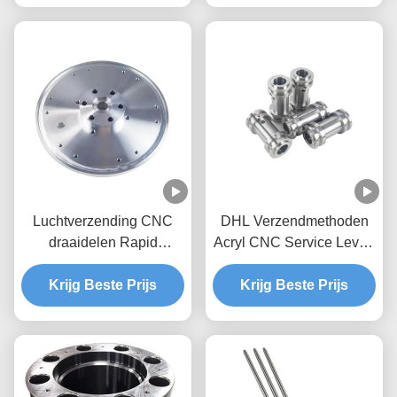
precisieonderdelen
Luchtverzending CNC
DHL Verzendmethoden
draaidelen Rapid
Acryl CNC Service Levert
Prototyping CNC-
Nauwkeurig Snijden en
onderdelen Bewerking
Krijg Beste Prijs
Graveren Voorbeeld Moet
Krijg Beste Prijs
Services Op maat
Voorbeeldkosten Betalen
gemaakte precisie
metalen onderdelen voor
machines