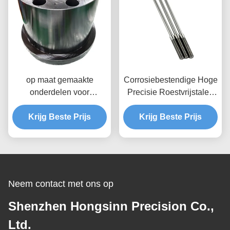
op maat gemaakte
Corrosiebestendige Hoge
onderdelen voor
Precisie Roestvrijstalen
precisieflens
As Aanpasbare CNC
Krijg Beste Prijs
Gefreesde Asdelen
Krijg Beste Prijs
Neem contact met ons op
Shenzhen Hongsinn Precision Co.,
Ltd.