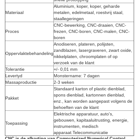
Aluminium, koper, koper, geharde
Materiaal
metalen, edelmetaal, roestvrij staal,
staallegeringen
CNC-bewerking, CNC-draaien, CNC-
Proces
frezen, CNC-boren, CNC-malen, CNC-
boren
Anodiseren, plateren, polijsten,
zandblazen, lasergraveren, zwart oxide,
Oppervlaktebehandeling
nikkelplaten, chroomplaten of op
verzoek van de klant
Tolerantie
+/- 0,01 mm
Levertyd
Monstername: 7 dagen
Massaproductie
2-3 weken
Standaard karton of plastic dienblad,
spons dienblad, kartonnen dienblad,
Pakket
enz., kan worden aangepast volgens de
behoeften van de klant
Elektrische apparatuur, auto's,
gebouwen, kapitaaluitrusting, energie,
Toepassing
instrumenten, medisch
apparaat.Telecommunicatie
CNC is de afkorting van Computerized Numerical Control