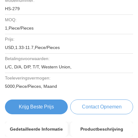
Modelnummer:
HS-279
MOQ:
1,Piece/Pieces
Prijs:
USD,1.33-11.7,Piece/Pieces
Betalingsvoorwaarden:
L/C, D/A, D/P, T/T, Western Union,
Toeleveringsvermogen:
5000,Piece/Pieces, Maand
Krijg Beste Prijs
Contact Opnemen
Gedetailleerde Informatie
Productbeschrijving