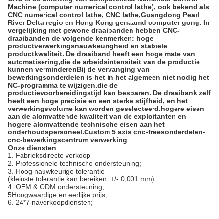
Machine (computer numerical control lathe), ook bekend als
CNC numerical control lathe, CNC lathe,Guangdong Pearl
River Delta regio en Hong Kong genaamd computer gong. In
vergelijking met gewone draaibanden hebben CNC-
draaibanden de volgende kenmerken: hoge
productverwerkingsnauwkeurigheid en stabiele
productkwaliteit. De draaiband heeft een hoge mate van
automatisering,die de arbeidsintensiteit van de productie
kunnen verminderenBij de vervanging van
bewerkingsonderdelen is het in het algemeen niet nodig het
NC-programma te wijzigen.die de
productievoorbereidingstijd kan besparen. De draaibank zelf
heeft een hoge precisie en een sterke stijfheid, en het
verwerkingsvolume kan worden geselecteerd.hogere eisen
aan de alomvattende kwaliteit van de exploitanten en
hogere alomvattende technische eisen aan het
onderhoudspersoneel.Custom 5 axis cnc-freesonderdelen-
cnc-bewerkingscentrum verwerking
Onze diensten
1. Fabrieksdirecte verkoop
2. Professionele technische ondersteuning;
3. Hoog nauwkeurige tolerantie
(kleinste tolerantie kan bereiken: +/- 0,001 mm)
4. OEM & ODM ondersteuning;
5Hoogwaardige en eerlijke prijs;
6. 24*7 naverkoopdiensten;