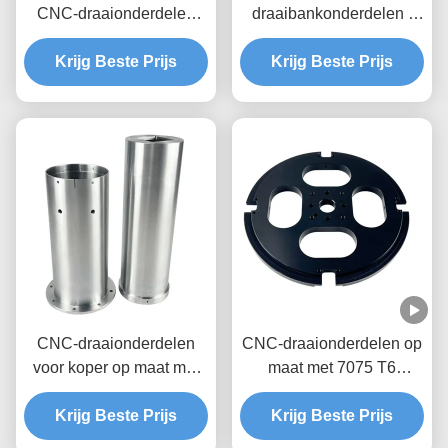
CNC-draaionderdelen
draaibankonderdelen |
Bewerking Custom 5 Axis
Precisie draaiende
Krijg Beste Prijs
Cnc-frees
messing onderdelen en
Krijg Beste Prijs
aluminium onderdelen
CNC-draaionderdelen
CNC-draaionderdelen op
voor koper op maat met
maat met 7075 T6
OEM/ODM-diensten
aluminium en tolerantie
Krijg Beste Prijs
+/- 0,01-0,005 mm voor
Krijg Beste Prijs
metalen