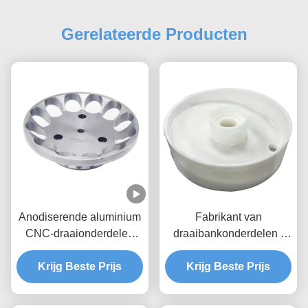
Gerelateerde Producten
Anodiserende aluminium
Fabrikant van
CNC-draaionderdelen
draaibankonderdelen |
Bewerking Custom 5 Axis
Precisie draaiende
Krijg Beste Prijs
Cnc-frees
messing onderdelen en
Krijg Beste Prijs
aluminium onderdelen