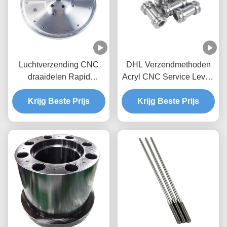
Luchtverzending CNC
DHL Verzendmethoden
draaidelen Rapid
Acryl CNC Service Levert
Prototyping CNC-
Nauwkeurig Snijden en
onderdelen Bewerking
Krijg Beste Prijs
Graveren Voorbeeld Moet
Krijg Beste Prijs
Services Op maat
Voorbeeldkosten Betalen
gemaakte precisie
metalen onderdelen voor
machines