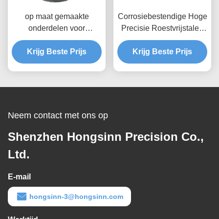
op maat gemaakte
Corrosiebestendige Hoge
onderdelen voor
Precisie Roestvrijstalen
precisieflens
As Aanpasbare CNC
Krijg Beste Prijs
Gefreesde Asdelen
Krijg Beste Prijs
Neem contact met ons op
Shenzhen Hongsinn Precision Co.,
Ltd.
E-mail
hongsinn-3@hongsinn.com