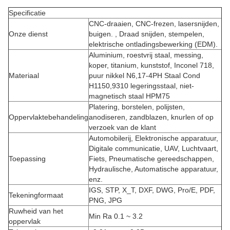
Specificatie
CNC-draaien, CNC-frezen, lasersnijden,
Onze dienst
buigen. , Draad snijden, stempelen,
elektrische ontladingsbewerking (EDM).
Aluminium, roestvrij staal, messing,
koper, titanium, kunststof, Inconel 718,
Materiaal
puur nikkel N6,17-4PH Staal Cond
H1150,9310 legeringsstaal, niet-
magnetisch staal HPM75
Platering, borstelen, polijsten,
Oppervlaktebehandeling
anodiseren, zandblazen, knurlen of op
verzoek van de klant
Automobilerij, Elektronische apparatuur,
Digitale communicatie, UAV, Luchtvaart,
Toepassing
Fiets, Pneumatische gereedschappen,
Hydraulische, Automatische apparatuur,
enz.
IGS, STP, X_T, DXF, DWG, Pro/E, PDF,
Tekeningformaat
PNG, JPG
Ruwheid van het
Min Ra 0.1 ~ 3.2
oppervlak