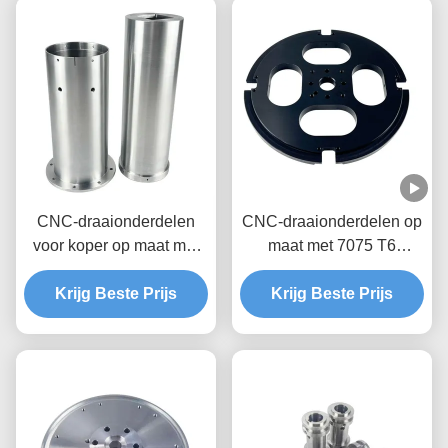
CNC-draaionderdelen
CNC-draaionderdelen op
voor koper op maat met
maat met 7075 T6
OEM/ODM-diensten
aluminium en tolerantie
Krijg Beste Prijs
+/- 0,01-0,005 mm voor
Krijg Beste Prijs
metalen
precisieonderdelen