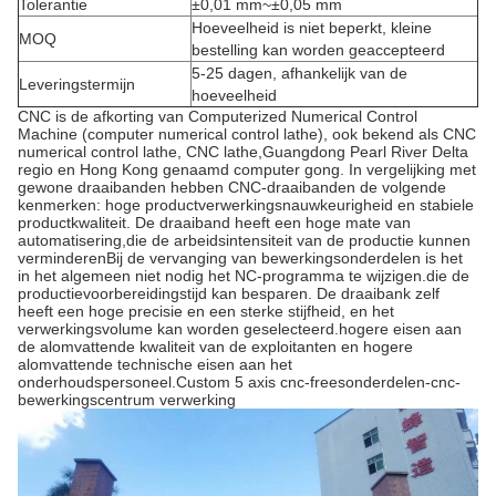
Tolerantie
±0,01 mm~±0,05 mm
Hoeveelheid is niet beperkt, kleine
MOQ
bestelling kan worden geaccepteerd
5-25 dagen, afhankelijk van de
Leveringstermijn
hoeveelheid
CNC is de afkorting van Computerized Numerical Control
Machine (computer numerical control lathe), ook bekend als CNC
numerical control lathe, CNC lathe,Guangdong Pearl River Delta
regio en Hong Kong genaamd computer gong. In vergelijking met
gewone draaibanden hebben CNC-draaibanden de volgende
kenmerken: hoge productverwerkingsnauwkeurigheid en stabiele
productkwaliteit. De draaiband heeft een hoge mate van
automatisering,die de arbeidsintensiteit van de productie kunnen
verminderenBij de vervanging van bewerkingsonderdelen is het
in het algemeen niet nodig het NC-programma te wijzigen.die de
productievoorbereidingstijd kan besparen. De draaibank zelf
heeft een hoge precisie en een sterke stijfheid, en het
verwerkingsvolume kan worden geselecteerd.hogere eisen aan
de alomvattende kwaliteit van de exploitanten en hogere
alomvattende technische eisen aan het
onderhoudspersoneel.Custom 5 axis cnc-freesonderdelen-cnc-
bewerkingscentrum verwerking