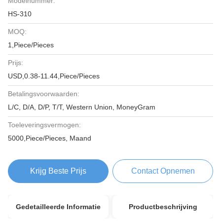
Modelnummer:
HS-310
MOQ:
1,Piece/Pieces
Prijs:
USD,0.38-11.44,Piece/Pieces
Betalingsvoorwaarden:
L/C, D/A, D/P, T/T, Western Union, MoneyGram
Toeleveringsvermogen:
5000,Piece/Pieces, Maand
Krijg Beste Prijs
Contact Opnemen
Gedetailleerde Informatie
Productbeschrijving