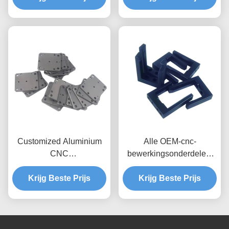
precisie en aangepaste
kleur
Customized Aluminium
Alle OEM-cnc-
CNC
bewerkingsonderdelen,
bewerkingsonderdelen
aangepaste producten
voor batchproductie van
Krijg Beste Prijs
van roestvrij staal met
Krijg Beste Prijs
toepassing op elke
een tolerantie van ±0,005
industrie
mm