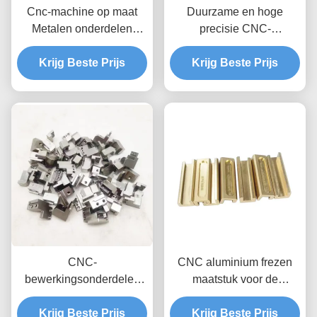
Cnc-machine op maat
Duurzame en hoge
Metalen onderdelen
precisie CNC-
Aluminium gedraaide
bewerkingsonderdelen
freesmachine Motorfiets
Krijg Beste Prijs
voor op maat gemaakte
Krijg Beste Prijs
Auto
kleurservice
CNC-
CNC aluminium frezen
bewerkingsonderdelen
maatstuk voor de
van roestvrij staal en
productie van hoge
aluminium met hoge
Krijg Beste Prijs
Krijg Beste Prijs
precisiebatches