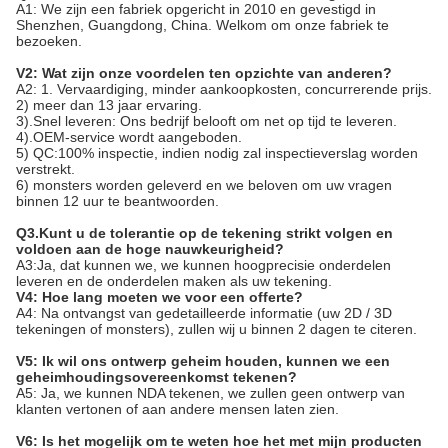
A1: We zijn een fabriek opgericht in 2010 en gevestigd in
Shenzhen, Guangdong, China. Welkom om onze fabriek te
bezoeken.
V2: Wat zijn onze voordelen ten opzichte van anderen?
A2: 1. Vervaardiging, minder aankoopkosten, concurrerende prijs.
2) meer dan 13 jaar ervaring.
3).Snel leveren: Ons bedrijf belooft om net op tijd te leveren.
4).OEM-service wordt aangeboden.
5) QC:100% inspectie, indien nodig zal inspectieverslag worden
verstrekt.
6) monsters worden geleverd en we beloven om uw vragen
binnen 12 uur te beantwoorden.
Q3.Kunt u de tolerantie op de tekening strikt volgen en
voldoen aan de hoge nauwkeurigheid?
A3:Ja, dat kunnen we, we kunnen hoogprecisie onderdelen
leveren en de onderdelen maken als uw tekening.
V4: Hoe lang moeten we voor een offerte?
A4: Na ontvangst van gedetailleerde informatie (uw 2D / 3D
tekeningen of monsters), zullen wij u binnen 2 dagen te citeren.
V5: Ik wil ons ontwerp geheim houden, kunnen we een
geheimhoudingsovereenkomst tekenen?
A5: Ja, we kunnen NDA tekenen, we zullen geen ontwerp van
klanten vertonen of aan andere mensen laten zien.
V6: Is het mogelijk om te weten hoe het met mijn producten