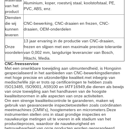
Materiaal
Aluminium, koper, roestvrij staal, koolstofstaal, PE,
van het
PVC, ABS, enz.
product
Diensten
die wij
CNC-bewerking, CNC-draaien en frezen, CNC-
kunnen
draaien, OEM-onderdelen
leveren
13 jaar ervaring in de productie van CNC-draaien,
Onze
frezen en slijpen met een maximale precisie tolerantie
voordelen
van 0,002 mm, langdurige leverancier van Bosch,
Hitachi, Media.
CNC-freesservice
Met een onwrikbare toewijding aan uitmuntendheid, is Hongsinn
gespecialiseerd in het aanbieden van CNC-bewerkingsdiensten
met hoge precisie en uitzonderlijke kwaliteit.met inbegrip van
medischeWe zijn er trots op certificeringen te hebben zoals
ISO13485, ISO9001, AS9100 en IATF16949,die dienen als bewijs
van onze toewijding aan het handhaven van de hoogste
kwaliteitsnormen in alle aspecten van onze activiteiten.
Om een strenge kwaliteitscontrole te garanderen, maken wij
gebruik van geavanceerde inspectietoestellen zoals coördinaten
meetmachines (CMM's), hoogtemeters en micrometers.Deze
instrumenten stellen ons in staat grondige inspecties en
nauwkeurige metingen uit te voeren in elk stadium van het
productieproces, waardoor de nauwkeurigheid en
betrouwbaarheid van onze producten worden gegarandeerd.