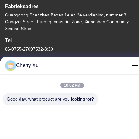
Fabrieksadres
Guangdong Shenzhen Baoan 1e en 2e verdieping, nummer 3,
Gangzai Street, Furong Industrial Zone, Xiangshan Community,
Xinqiao Street
Tel
86-0755-27097532-8:30
Cherry Xu
10:02 PM
China Goede kwaliteit CNC-bewerking op maat Leverancier.
Copyright © -2026 Shenzhen Hongsinn Precision Co., Ltd. Alle
Good day, what product are you looking for?
rechten voorbehouden.
Privacybeleid
|
Sitemap