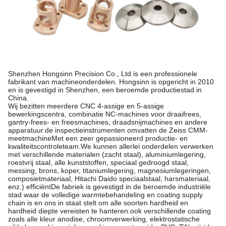
Shenzhen Hongsinn Precision Co., Ltd is een professionele
fabrikant van machineonderdelen. Hongsinn is opgericht in 2010
en is gevestigd in Shenzhen, een beroemde productiestad in
China.
Wij bezitten meerdere CNC 4-assige en 5-assige
bewerkingscentra, combinatie NC-machines voor draaifrees,
gantry-frees- en freesmachines, draadsnijmachines en andere
apparatuur.de inspectieinstrumenten omvatten de Zeiss CMM-
meetmachineMet een zeer gepassioneerd productie- en
kwaliteitscontroleteam.We kunnen allerlei onderdelen verwerken
met verschillende materialen (zacht staal), aluminiumlegering,
roestvrij staal, alle kunststoffen, speciaal gedroogd staal,
messing, brons, koper, titaniumlegering, magnesiumlegeringen,
composietmateriaal, Hitachi Daido speciaalstaal, harsmateriaal,
enz.) efficiëntDe fabriek is gevestigd in de beroemde industriële
stad waar de volledige warmtebehandeling en coating supply
chain is en ons in staat stelt om alle soorten hardheid en
hardheid diepte vereisten te hanteren.ook verschillende coating
zoals alle kleur anodise, chroomverwerking, elektrostatische