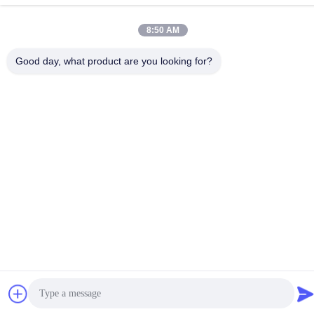
8:50 AM
China Goede kwaliteit CNC-bewerking op maat Leverancier.
Copyright © -2026 Shenzhen Hongsinn Precision Co., Ltd. Alle
Good day, what product are you looking for?
rechten voorbehouden.
Privacybeleid
|
Sitemap