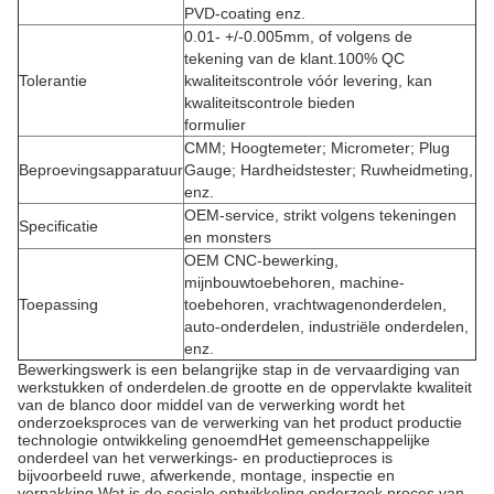
PVD-coating enz.
0.01- +/-0.005mm, of volgens de
tekening van de klant.100% QC
Tolerantie
kwaliteitscontrole vóór levering, kan
kwaliteitscontrole bieden
formulier
CMM; Hoogtemeter; Micrometer; Plug
Beproevingsapparatuur
Gauge; Hardheidstester; Ruwheidmeting,
enz.
OEM-service, strikt volgens tekeningen
Specificatie
en monsters
OEM CNC-bewerking,
mijnbouwtoebehoren, machine-
Toepassing
toebehoren, vrachtwagenonderdelen,
auto-onderdelen, industriële onderdelen,
enz.
Bewerkingswerk is een belangrijke stap in de vervaardiging van
werkstukken of onderdelen.de grootte en de oppervlakte kwaliteit
van de blanco door middel van de verwerking wordt het
onderzoeksproces van de verwerking van het product productie
technologie ontwikkeling genoemdHet gemeenschappelijke
onderdeel van het verwerkings- en productieproces is
bijvoorbeeld ruwe, afwerkende, montage, inspectie en
verpakking.Wat is de sociale ontwikkeling onderzoek proces van