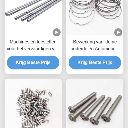
Machines en toestellen
Bewerking van kleine
voor het vervaardigen van
onderdelen Automobiel,
machines en toestellen
luchtvaart en ruimtevaart
voor het vervaardigen van
Krijg Beste Prijs
Elektronica Medische
Krijg Beste Prijs
machines
CNC-draaionderdelen