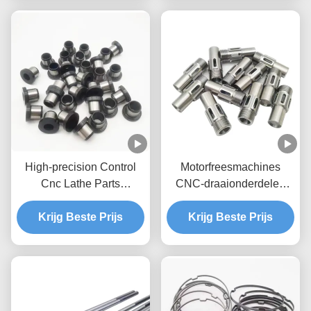
High-precision Control
Motorfreesmachines
Cnc Lathe Parts
CNC-draaionderdelen
Bewerkte ijzeren
Anodiserende precisie
aluminium Cnc Parts
Krijg Beste Prijs
aangepaste CNC-
Krijg Beste Prijs
snijonderdelen