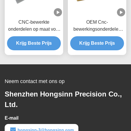
CNC-bewerkte
OEM Cnc-
onderdelen op maat voor
bewerkingsonderdelen
stalen messing en
Duurzame en hoge
roestvrij materiaal
Krijg Beste Prijs
precisie hardware
Krijg Beste Prijs
gereedschappen Cnc-
bewerkingsmateriaal
Plastic Abs
Neem contact met ons op
Shenzhen Hongsinn Precision Co.,
Ltd.
E-mail
hongsinn-3@hongsinn.com