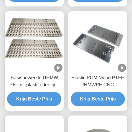
en veelzijdig
Basisbewerkte UHMW
Plastic POM Nylon PTFE
PE-cnc-plasticedeeltjes
UHMWPE CNC-
met aangepaste kleur en
bewerkingsonderdelen
Krijg Beste Prijs
hoge tolerantie
voor alle OEM-behoeften
Krijg Beste Prijs