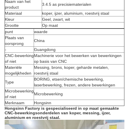
Naam van het
3.4.5 as precisiematerialen
product
Materiaal
koper, ijzer, aluminium, roestvrij staal
Kleur
Geel, zwart, wit
Grootte
Op maat
punt
waarde
Plaats van
China
oorsprong
-
Guangdong
CNC-bewerking
Machinerie voor het bewerken van bewerkingen
of niet
op basis van CNC
Materiële
Messing, brons, koper, geharde metalen,
mogelijkheden
roestvrij staal
BORING, etsen/chemische bewerking,
Type
laserbewerking, frezen, andere bewerkingen
Microbewerking
Microbewerking
of niet
Merknaam
Hongsinn
Hongsinn Factory is gespecialiseerd in op maat gemaakte
CNC-bewerkingsonderdelen van koper, messing, ijzer,
aluminium en roestvrij staal.