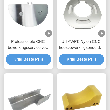
Professionele CNC-
UHMWPE Nylon CNC-
bewerkingsservice voor
freesbewerkingsonderdelen
hoogprecisie Nylon POM
met aangepaste
Krijg Beste Prijs
Peek UHMWPE-
Krijg Beste Prijs
kleurkeuze
onderdelen