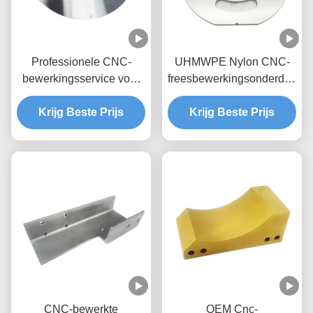
Professionele CNC-
UHMWPE Nylon CNC-
bewerkingsservice voor
freesbewerkingsonderdelen
hoogprecisie Nylon POM
met aangepaste
Krijg Beste Prijs
Peek UHMWPE-
Krijg Beste Prijs
kleurkeuze
onderdelen
CNC-bewerkte
OEM Cnc-