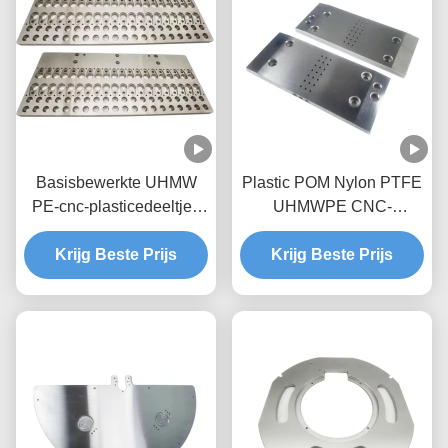
Basisbewerkte UHMW
Plastic POM Nylon PTFE
PE-cnc-plasticedeeltjes
UHMWPE CNC-
met aangepaste kleur en
bewerkingsonderdelen
Krijg Beste Prijs
hoge tolerantie
voor alle OEM-behoeften
Krijg Beste Prijs