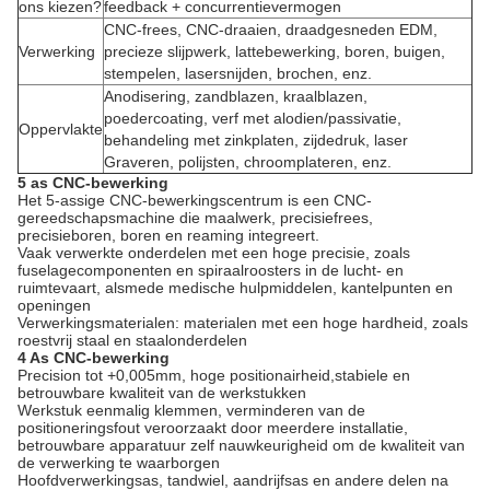
ons kiezen?
feedback + concurrentievermogen
CNC-frees, CNC-draaien, draadgesneden EDM,
Verwerking
precieze slijpwerk, lattebewerking, boren, buigen,
stempelen, lasersnijden, brochen, enz.
Anodisering, zandblazen, kraalblazen,
poedercoating, verf met alodien/passivatie,
Oppervlakte
behandeling met zinkplaten, zijdedruk, laser
Graveren, polijsten, chroomplateren, enz.
5 as CNC-bewerking
Het 5-assige CNC-bewerkingscentrum is een CNC-
gereedschapsmachine die maalwerk, precisiefrees,
precisieboren, boren en reaming integreert.
Vaak verwerkte onderdelen met een hoge precisie, zoals
fuselagecomponenten en spiraalroosters in de lucht- en
ruimtevaart, alsmede medische hulpmiddelen, kantelpunten en
openingen
Verwerkingsmaterialen: materialen met een hoge hardheid, zoals
roestvrij staal en staalonderdelen
4 As CNC-bewerking
Precision tot +0,005mm, hoge positionairheid,stabiele en
betrouwbare kwaliteit van de werkstukken
Werkstuk eenmalig klemmen, verminderen van de
positioneringsfout veroorzaakt door meerdere installatie,
betrouwbare apparatuur zelf nauwkeurigheid om de kwaliteit van
de verwerking te waarborgen
Hoofdverwerkingsas, tandwiel, aandrijfsas en andere delen na