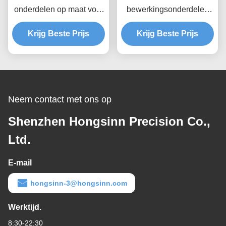
onderdelen op maat voor
bewerkingsonderdelen
stalen messing en
Duurzame en hoge
roestvrij materiaal
Krijg Beste Prijs
precisie hardware
Krijg Beste Prijs
gereedschappen Cnc-
bewerkingsmateriaal
Plastic Abs
Neem contact met ons op
Shenzhen Hongsinn Precision Co.,
Ltd.
E-mail
hongsinn-3@hongsinn.com
Werktijd.
8:30-22:30