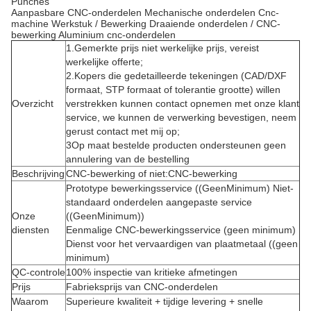
Punches
Aanpasbare CNC-onderdelen Mechanische onderdelen Cnc-
machine Werkstuk / Bewerking Draaiende onderdelen / CNC-
bewerking Aluminium cnc-onderdelen
1.Gemerkte prijs niet werkelijke prijs, vereist
werkelijke offerte;
2.Kopers die gedetailleerde tekeningen (CAD/DXF
formaat, STP formaat of tolerantie grootte) willen
Overzicht
verstrekken kunnen contact opnemen met onze klant
service, we kunnen de verwerking bevestigen, neem
gerust contact met mij op;
3Op maat bestelde producten ondersteunen geen
annulering van de bestelling
Beschrijving
CNC-bewerking of niet:CNC-bewerking
Prototype bewerkingsservice ((GeenMinimum) Niet-
standaard onderdelen aangepaste service
Onze
((GeenMinimum))
diensten
Eenmalige CNC-bewerkingsservice (geen minimum)
Dienst voor het vervaardigen van plaatmetaal ((geen
minimum)
QC-controle
100% inspectie van kritieke afmetingen
Prijs
Fabrieksprijs van CNC-onderdelen
Waarom
Superieure kwaliteit + tijdige levering + snelle