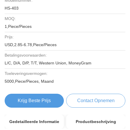
Modelnummer:
HS-403
MOQ:
1,Piece/Pieces
Prijs:
USD,2.85-6.78,Piece/Pieces
Betalingsvoorwaarden:
L/C, D/A, D/P, T/T, Western Union, MoneyGram
Toeleveringsvermogen:
5000,Piece/Pieces, Maand
Krijg Beste Prijs
Contact Opnemen
Gedetailleerde Informatie
Productbeschrijving