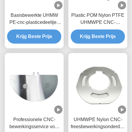
Basisbewerkte UHMW
Plastic POM Nylon PTFE
PE-cnc-plasticedeeltjes
UHMWPE CNC-
met aangepaste kleur en
bewerkingsonderdelen
Krijg Beste Prijs
hoge tolerantie
voor alle OEM-behoeften
Krijg Beste Prijs
Professionele CNC-
UHMWPE Nylon CNC-
bewerkingsservice voor
freesbewerkingsonderdelen