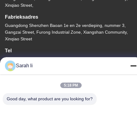
Xinqiao Street,
Fabrieksadres
Guangdong Shenzhen Baoan 1e en 2e verdieping, nummer 3,
Gangzai Street, Furong Industrial Zone, Xiangshan Community,
Xinqiao Street
Tel
86-0755-27097532-8:30
Sarah li
5:18 PM
China Goede kwaliteit CNC-bewerking op maat Leverancier.
Good day, what product are you looking for?
Copyright © -2026 Shenzhen Hongsinn Precision Co., Ltd. Alle
rechten voorbehouden.
Privacybeleid
|
Sitemap