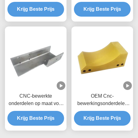
hoogprecisie Nylon POM
met aangepaste
Krijg Beste Prijs
Peek UHMWPE-
Krijg Beste Prijs
kleurkeuze
onderdelen
CNC-bewerkte
OEM Cnc-
onderdelen op maat voor
bewerkingsonderdelen
stalen messing en
Duurzame en hoge
roestvrij materiaal
Krijg Beste Prijs
precisie hardware
Krijg Beste Prijs
gereedschappen Cnc-
bewerkingsmateriaal