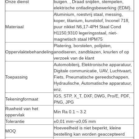
Onze dienst
buigen. , Draad snijden, stempelen,
elektrische ontladingsbewerking (EDM).
Aluminium, roestvrij staal, messing,
koper, titanium, kunststof, Inconel 718,
Materiaal
puur nikkel N6,17-4PH Staal Cond
H1150,9310 legeringsstaal, niet-
magnetisch staal HPM75
Platering, borstelen, polijsten,
Oppervlaktebehandeling
anodiseren, zandblazen, knurlen of op
verzoek van de klant
Automobilerij, Elektronische apparatuur,
Digitale communicatie, UAV, Luchtvaart,
Toepassing
Fiets, Pneumatische gereedschappen,
Hydraulische, Automatische apparatuur,
enz.
IGS, STP, X_T, DXF, DWG, Pro/E, PDF,
Tekeningformaat
PNG, JPG
Ruwheid van het
Min Ra 0.1 ~ 3.2
oppervlak
Tolerantie
±0,01 mm~±0,05 mm
Hoeveelheid is niet beperkt, kleine
MOQ
bestelling kan worden geaccepteerd