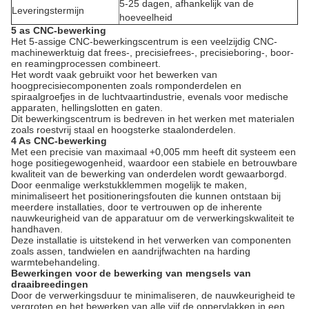
5-25 dagen, afhankelijk van de
Leveringstermijn
hoeveelheid
5 as CNC-bewerking
Het 5-assige CNC-bewerkingscentrum is een veelzijdig CNC-
machinewerktuig dat frees-, precisiefrees-, precisieboring-, boor-
en reamingprocessen combineert.
Het wordt vaak gebruikt voor het bewerken van
hoogprecisiecomponenten zoals romponderdelen en
spiraalgroefjes in de luchtvaartindustrie, evenals voor medische
apparaten, hellingslotten en gaten.
Dit bewerkingscentrum is bedreven in het werken met materialen
zoals roestvrij staal en hoogsterke staalonderdelen.
4 As CNC-bewerking
Met een precisie van maximaal +0,005 mm heeft dit systeem een
hoge positiegewogenheid, waardoor een stabiele en betrouwbare
kwaliteit van de bewerking van onderdelen wordt gewaarborgd.
Door eenmalige werkstukklemmen mogelijk te maken,
minimaliseert het positioneringsfouten die kunnen ontstaan bij
meerdere installaties, door te vertrouwen op de inherente
nauwkeurigheid van de apparatuur om de verwerkingskwaliteit te
handhaven.
Deze installatie is uitstekend in het verwerken van componenten
zoals assen, tandwielen en aandrijfwachten na harding
warmtebehandeling.
Bewerkingen voor de bewerking van mengsels van
draaibreedingen
Door de verwerkingsduur te minimaliseren, de nauwkeurigheid te
vergroten en het bewerken van alle vijf de oppervlakken in een