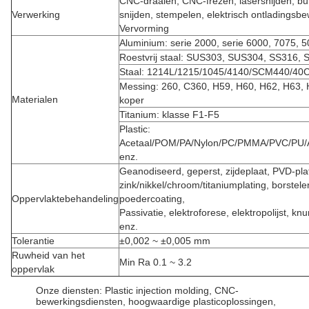
CNC-draaien, CNC-frezen, lasersnijden, bu
Verwerking
snijden, stempelen, elektrisch ontladingsbe
Vervorming
Aluminium: serie 2000, serie 6000, 7075, 5
Roestvrij staal: SUS303, SUS304, SS316, 
Staal: 1214L/1215/1045/4140/SCM440/40C
Messing: 260, C360, H59, H60, H62, H63, 
Materialen
koper
Titanium: klasse F1-F5
Plastic:
Acetaal/POM/PA/Nylon/PC/PMMA/PVC/PU/
enz.
Geanodiseerd, geperst, zijdeplaat, PVD-pla
zink/nikkel/chroom/titaniumplating, borstele
Oppervlaktebehandeling
poedercoating,
Passivatie, elektroforese, elektropolijst, knu
enz.
Tolerantie
±0,002 ~ ±0,005 mm
Ruwheid van het
Min Ra 0.1 ~ 3.2
oppervlak
Onze diensten: Plastic injection molding, CNC-
bewerkingsdiensten, hoogwaardige plasticoplossingen,