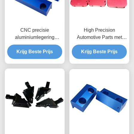
CNC precisie
High Precision
aluminiumlegering
Automotive Parts met
onderdelen /
Customized Surface
Geanodiseerde CNC-
Krijg Beste Prijs
Treatment en IATF 16949
Krijg Beste Prijs
bewerkte onderdelen
Certified CNC Machining
Parts