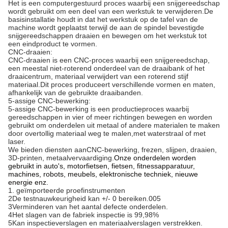
Het is een computergestuurd proces waarbij een snijgereedschap
wordt gebruikt om een deel van een werkstuk te verwijderen.De
basisinstallatie houdt in dat het werkstuk op de tafel van de
machine wordt geplaatst terwijl de aan de spindel bevestigde
snijgereedschappen draaien en bewegen om het werkstuk tot
een eindproduct te vormen.
CNC-draaien:
CNC-draaien is een CNC-proces waarbij een snijgereedschap,
een meestal niet-roterend onderdeel van de draaibank of het
draaicentrum, materiaal verwijdert van een roterend stijf
materiaal.Dit proces produceert verschillende vormen en maten,
afhankelijk van de gebruikte draaibanden.
5-assige CNC-bewerking:
5-assige CNC-bewerking is een productieproces waarbij
gereedschappen in vier of meer richtingen bewegen en worden
gebruikt om onderdelen uit metaal of andere materialen te maken
door overtollig materiaal weg te malen,met waterstraal of met
laser.
We bieden diensten aan
CNC-bewerking, frezen, slijpen, draaien,
3D-printen, metaalvervaardiging.
Onze onderdelen worden
gebruikt in auto's, motorfietsen, fietsen, fitnessapparatuur,
machines, robots, meubels, elektronische techniek, nieuwe
energie enz.
1. geïmporteerde proefinstrumenten
2De testnauwkeurigheid kan +/- 0 bereiken.005
3Verminderen van het aantal defecte onderdelen.
4Het slagen van de fabriek inspectie is 99,98%
5Kan inspectieverslagen en materiaalverslagen verstrekken.