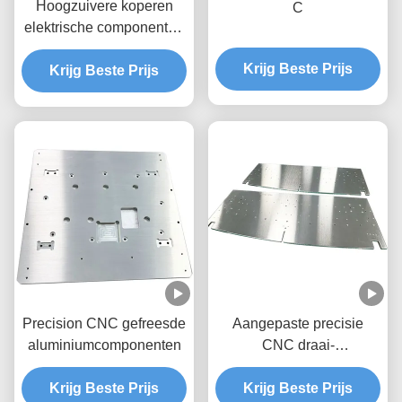
Hoogzuivere koperen
C
elektrische componenten
met precisie CNC-
Krijg Beste Prijs
bewerking en aangepaste
Krijg Beste Prijs
configuraties
Precision CNC gefreesde
Aangepaste precisie
aluminiumcomponenten
CNC draai-
freesaandrijfas met
Krijg Beste Prijs
meerassige bewerking en
Krijg Beste Prijs