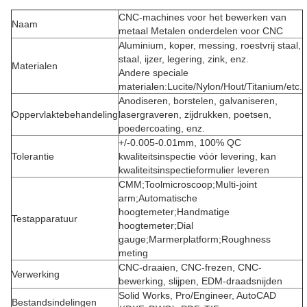
CNC-machines voor het bewerken van
Naam
metaal Metalen onderdelen voor CNC
Aluminium, koper, messing, roestvrij staal,
staal, ijzer, legering, zink, enz.
Materialen
Andere speciale
materialen:Lucite/Nylon/Hout/Titanium/etc.
Anodiseren, borstelen, galvaniseren,
Oppervlaktebehandeling
lasergraveren, zijdrukken, poetsen,
poedercoating, enz.
+/-0.005-0.01mm, 100% QC
Tolerantie
kwaliteitsinspectie vóór levering, kan
kwaliteitsinspectieformulier leveren
CMM;Toolmicroscoop;Multi-joint
arm;Automatische
hoogtemeter;Handmatige
Testapparatuur
hoogtemeter;Dial
gauge;Marmerplatform;Roughness
meting
CNC-draaien, CNC-frezen, CNC-
Verwerking
bewerking, slijpen, EDM-draadsnijden
Solid Works, Pro/Engineer, AutoCAD
Bestandsindelingen