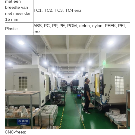
met een
breedte van
TC1, TC2, TC3, TC4 enz.
niet meer dan
15 mm
ABS, PC, PP, PE, POM, delrin, nylon, PEEK, PEI,
Plastic
enz.
CNC-frees: