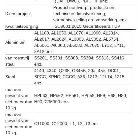
((DXF, DWG), PDF, TIF enz.
Productieontwerp, productie en
Dienstproject
technische dienstverlening,
vormontwikkeling en -verwerking, enz.
Kwaliteitsborging
ISO9001:2015 Gecertificeerd.TUV
AL1100, AL1050, AL1070, AL1060, AL2014,
AL2017, AL2024, AL3003, AL5052, AL5754,
Aluminium
AL6061, Al6063, AL6082, AL7075, LY12, LY11,
2A12 enz.
van roestvrij
SS201, SS301, SS303, SS304, SS316, SS416
staal
enz.
4140, 4340, Q235, Q345B, 20#, 45#, DC01,
Staal
SPCC, SPHC, CGCC, A36, 1213, 12L14, 1215
enz.
met een
gewicht van
HPb63, HPb62, HPb61, HPb59, H59, H68, H80,
niet meer dan
H90, C36000 enz.
10 kg
met een
gewicht van
C11000, C12000, T1, T2, T3 enz.
niet meer dan
10 kg