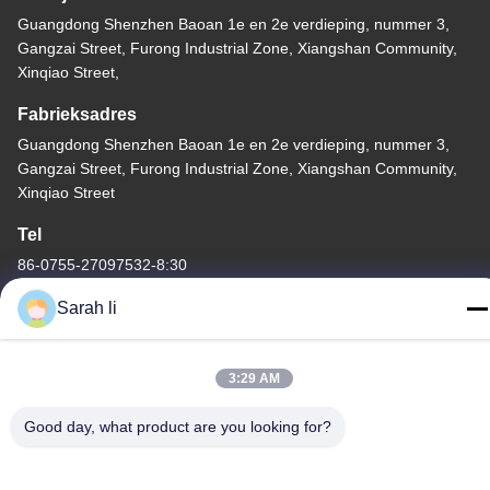
Guangdong Shenzhen Baoan 1e en 2e verdieping, nummer 3,
Gangzai Street, Furong Industrial Zone, Xiangshan Community,
Xinqiao Street,
Fabrieksadres
Guangdong Shenzhen Baoan 1e en 2e verdieping, nummer 3,
Gangzai Street, Furong Industrial Zone, Xiangshan Community,
Xinqiao Street
Tel
86-0755-27097532-8:30
Sarah li
3:29 AM
China Goede kwaliteit CNC-bewerking op maat Leverancier.
Copyright © -2026 Shenzhen Hongsinn Precision Co., Ltd. Alle
Good day, what product are you looking for?
rechten voorbehouden.
Privacybeleid
|
Sitemap