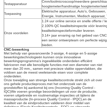
Cmm/toolmicroscoop/meerdere gewrichtsa
Testapparatuur
hoogtemeter/handmatige hoogtemeter/wiel
Elektrische apparatuur, Auto's, Gebouwen,
Toepassing
Energie, Instrumenten, Medisch apparaat,
1.24 uur online service en snelle offerte / l
2.100% QC kwaliteitsinspectie vóór leverin
kwaliteitsinspectieformulier leveren.
Onze voordelen
3.14+ jaar ervaring op het gebied van CN
een senior ontwerpteam om perfecte wijzigi
bieden.
CNC-bewerking
Met behulp van geavanceerde 3-assige, 4-assige en 5-assige
bewerkingstechnologieën kunnen onze innovatieve
bewerkingsprogramma's ingewikkelde onderdelen efficiënt
fabriceren met alle benodigde functies.met een diameter van niet
meer dan 20 mm,, samen met precieze vlakke oppervlakken, die
voldoen aan de meest veeleisende eisen voor complete
onderdelen.
Onze toewijding aan strenge kwaliteitscontrole strekt zich uit over
ons gehele productieproces.met het onderzoek van de
grondstoffen bij aankomst bij ons (Incoming Quality Control -
IQC)We voeren grondige beoordelingen uit voor de productie,
voeren uitgebreide en routinematige inspecties uit tijdens de
massaproductie (In-process Quality Control - IPQC),en de
kwaliteit van de eindproducten valideren door middel van
definitieve (Finale Kwaliteitscontrole - FQC) en uitgaande