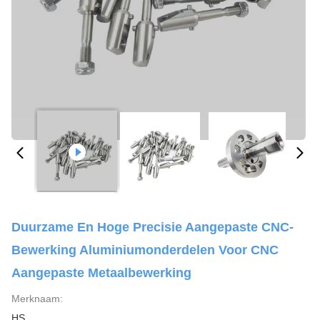
Duurzame En Hoge Precisie Aangepaste CNC-
Bewerking Aluminiumonderdelen Voor CNC
Aangepaste Metaalbewerking
Merknaam:
HS