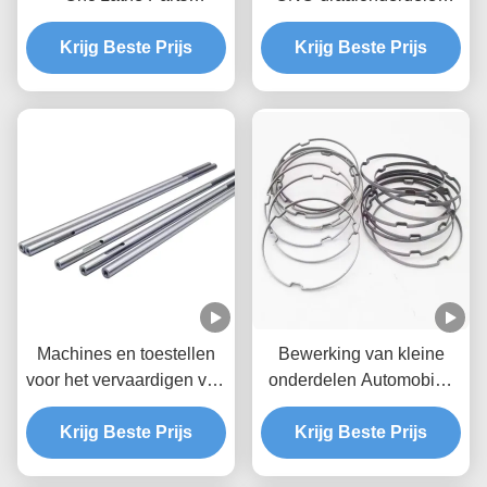
Bewerkte ijzeren
Anodiserende precisie
aluminium Cnc Parts
Krijg Beste Prijs
aangepaste CNC-
Krijg Beste Prijs
snijonderdelen
Machines en toestellen
Bewerking van kleine
voor het vervaardigen van
onderdelen Automobiel,
machines en toestellen
luchtvaart en ruimtevaart
voor het vervaardigen van
Krijg Beste Prijs
Elektronica Medische
Krijg Beste Prijs
machines
CNC-draaionderdelen