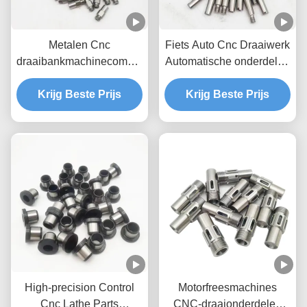
Metalen Cnc
Fiets Auto Cnc Draaiwerk
draaibankmachinecomponenten
Automatische onderdelen
Fabrikanten
Cnc Draaiprojecten
Krijg Beste Prijs
Krijg Beste Prijs
High-precision Control
Motorfreesmachines
Cnc Lathe Parts
CNC-draaionderdelen