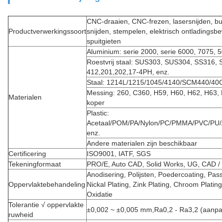
CNC-draaien, CNC-frezen, lasersnijden, bu
Productverwerkingssoort
snijden, stempelen, elektrisch ontladingsb
spuitgieten
Aluminium: serie 2000, serie 6000, 7075, 
Roestvrij staal: SUS303, SUS304, SS316,
412,201,202,17-4PH, enz.
Staal: 1214L/1215/1045/4140/SCM440/40C
Messing: 260, C360, H59, H60, H62, H63, 
Materialen
koper
Plastic:
Acetaal/POM/PA/Nylon/PC/PMMA/PVC/PU/
enz.
Andere materialen zijn beschikbaar
Certificering
ISO9001, IATF, SGS
Tekeningformaat
PRO/E, Auto CAD, Solid Works, UG, CAD 
Anodisering, Polijsten, Poedercoating, Pass
Oppervlaktebehandeling
Nickal Plating, Zink Plating, Chroom Plati
Oxidatie
Tolerantie √ oppervlakte
±0,002 ~ ±0,005 mm,Ra0,2 - Ra3,2 (aanpa
ruwheid