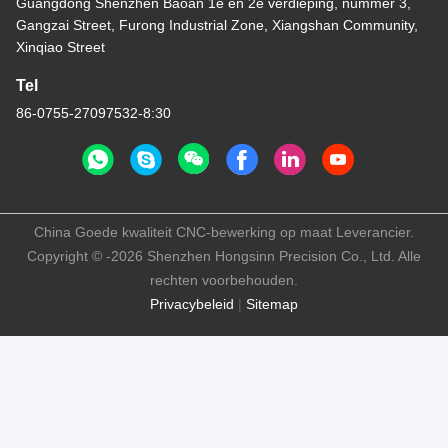
Guangdong Shenzhen Baoan 1e en 2e verdieping, nummer 3,
Gangzai Street, Furong Industrial Zone, Xiangshan Community,
Xinqiao Street
Tel
86-0755-27097532-8:30
China Goede kwaliteit CNC-bewerking op maat Leverancier.
Copyright © -2026 Shenzhen Hongsinn Precision Co., Ltd. Alle
rechten voorbehouden.
Privacybeleid
|
Sitemap