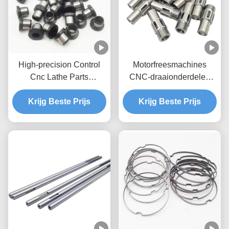
High-precision Control
Motorfreesmachines
Cnc Lathe Parts
CNC-draaionderdelen
Bewerkte ijzeren
Anodiserende precisie
aluminium Cnc Parts
Krijg Beste Prijs
aangepaste CNC-
Krijg Beste Prijs
snijonderdelen