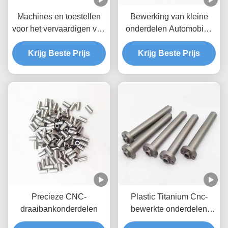
Machines en toestellen
Bewerking van kleine
voor het vervaardigen van
onderdelen Automobiel,
machines en toestellen
luchtvaart en ruimtevaart
voor het vervaardigen van
Krijg Beste Prijs
Elektronica Medische
Krijg Beste Prijs
machines
CNC-draaionderdelen
Precieze CNC-
Plastic Titanium Cnc-
draaibankonderdelen
bewerkte onderdelen
Producten