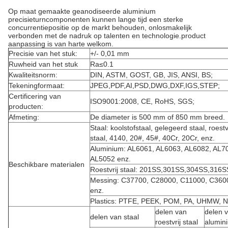
Op maat gemaakte geanodiseerde aluminium
precisieturncomponenten kunnen lange tijd een sterke
concurrentiepositie op de markt behouden, onlosmakelijk
verbonden met de nadruk op talenten en technologie.product
aanpassing is van harte welkom.
Precisie van het stuk:
+/- 0,01 mm
Ruwheid van het stuk
Ra≤0.1
Kwaliteitsnorm:
DIN, ASTM, GOST, GB, JIS, ANSI, BS;
Tekeningformaat:
JPEG,PDF,AI,PSD,DWG,DXF,IGS,STEP;
Certificering van
ISO9001:2008, CE, RoHS, SGS;
producten:
Afmeting:
De diameter is 500 mm of 850 mm breed.
Staal: koolstofstaal, gelegeerd staal, roestv
staal, 4140, 20#, 45#, 40Cr, 20Cr, enz.
Aluminium: AL6061, AL6063, AL6082, AL7
AL5052 enz.
Beschikbare materialen
Roestvrij staal: 201SS,301SS,304SS,316S
Messing: C37700, C28000, C11000, C360
enz.
Plastics: PTFE, PEEK, POM, PA, UHMW,
delen van
delen 
delen van staal
roestvrij staal
alumin