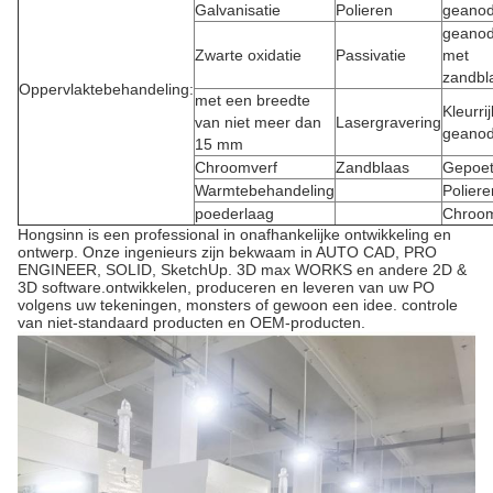
Galvanisatie
Polieren
geanod
geanod
Zwarte oxidatie
Passivatie
met
zandbl
Oppervlaktebehandeling:
met een breedte
Kleurrij
van niet meer dan
Lasergravering
geanod
15 mm
Chroomverf
Zandblaas
Gepoet
Warmtebehandeling
Poliere
poederlaag
Chroom
Hongsinn is een professional in onafhankelijke ontwikkeling en
ontwerp. Onze ingenieurs zijn bekwaam in AUTO CAD, PRO
ENGINEER, SOLID, SketchUp. 3D max WORKS en andere 2D &
3D software.ontwikkelen, produceren en leveren van uw PO
volgens uw tekeningen, monsters of gewoon een idee. controle
van niet-standaard producten en OEM-producten.