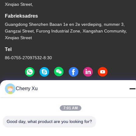
Xinqiao Street,
Fabrieksadres
Guangdong Shenzhen Baoan 1e en 2e verdieping, nummer 3,
Gangzai Street, Furong Industrial Zone, Xiangshan Community,
Xinqiao Street
Tel
86-0755-27097532-8:30
Cherry Xu
China Goede kwaliteit CNC-bewerking op maat Leverancier.
Copyright © -2026 Shenzhen Hongsinn Precision Co., Ltd. Alle
7:01 AM
rechten voorbehouden.
Privacybeleid
|
Sitemap
Good day, what product are you looking for?