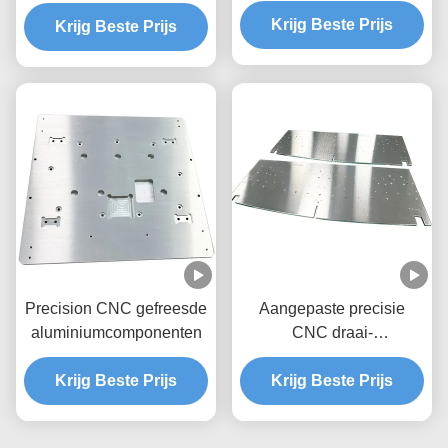
met precisie CNC-
Krijg Beste Prijs
bewerking en aangepaste
Krijg Beste Prijs
configuraties
Precision CNC gefreesde
Aangepaste precisie
aluminiumcomponenten
CNC draai-
freesaandrijfas met
Krijg Beste Prijs
meerassige bewerking en
Krijg Beste Prijs
geïntegreerd draai-
freesproces