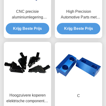
CNC precisie
High Precision
aluminiumlegering
Automotive Parts met
onderdelen /
Customized Surface
Geanodiseerde CNC-
Krijg Beste Prijs
Treatment en IATF 16949
Krijg Beste Prijs
bewerkte onderdelen
Certified CNC Machining
Parts
Hoogzuivere koperen
C
elektrische componenten