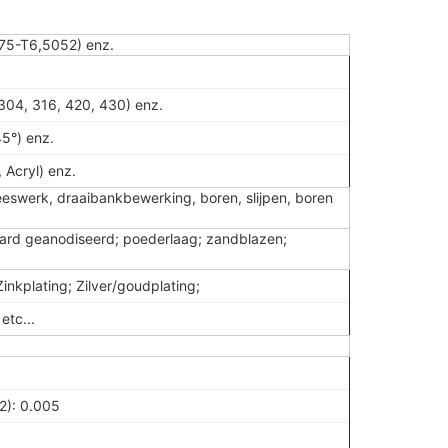
75-T6,5052) enz.
 304, 316, 420, 430) enz.
45°) enz.
, Acryl) enz.
eswerk, draaibankbewerking, boren, slijpen, boren
 hard geanodiseerd; poederlaag; zandblazen;
inkplating; Zilver/goudplating;
etc...
n2): 0.005