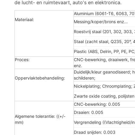
de lucht- en ruimtevaart, auto's en elektronica.
Aluminium (6061-T6, 6063, 70
Materiaal:
Messing/koper/brons enz...
Roestvrij staal (201, 302, 303,
Staal (zacht staal, Q235, 20°, 
Plastic (ABS, Delrin, PP, PE, PC
Proces:
CNC-bewerking, draaiwerk, fre
enz.
Duidelijk/kleur geanodiseerd;
Oppervlaktebehandeling:
schilderen;
Nickelplating; Chroomplating; Z
Zwarte oxide coating, polijsten 
CNC-bewerking: 0.005
Draaien: 0.005
Algemene tolerantie: ((+/-
mm)
Vergrendeling ((Vlachtigheid/i
Draad snijden: 0.003