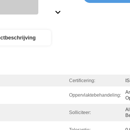
ctbeschrijving
Certificering:
I
An
Oppervlaktebehandeling:
O
A
Solliciteer:
B
Tolerantie:
0