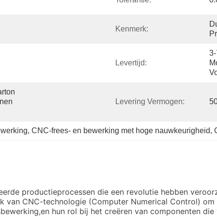
D
Kenmerk:
Pr
3-
Levertijd:
Mo
Vo
ton 
nen 
Levering Vermogen:
50
ewerking
, 
CNC-frees- en bewerking met hoge nauwkeurigheid
, 
ceerde productieprocessen die een revolutie hebben veroo
van CNC-technologie (Computer Numerical Control) om uitz
bewerking,en hun rol bij het creëren van componenten die 