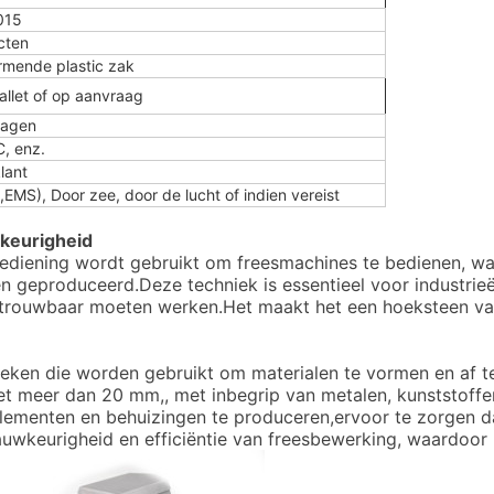
015
cten
rmende plastic zak
allet of op aanvraag
dagen
C, enz.
lant
MS), Door zee, door de lucht of indien vereist
keurigheid
bediening wordt gebruikt om freesmachines te bedienen, 
 geproduceerd.Deze techniek is essentieel voor industrieën
trouwbaar moeten werken.Het maakt het een hoeksteen va
ken die worden gebruikt om materialen te vormen en af te
iet meer dan 20 mm,, met inbegrip van metalen, kunststoff
lementen en behuizingen te produceren,ervoor te zorgen d
uwkeurigheid en efficiëntie van freesbewerking, waardoor he