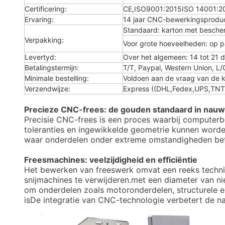
Certificering:
CE,ISO9001:2015ISO 14001:2
Ervaring:
14 jaar CNC-bewerkingsprodu
Standaard: karton met besche
Verpakking:
Voor grote hoeveelheden: op p
Levertyd:
Over het algemeen: 14 tot 21 
Betalingstermijn:
T/T, Paypal, Western Union, L/
Minimale bestelling:
Voldoen aan de vraag van de k
Verzendwijze:
Express ((DHL,Fedex,UPS,TNT,E
Precieze CNC-frees: de gouden standaard in nauw
Precisie CNC-frees is een proces waarbij computer
toleranties en ingewikkelde geometrie kunnen worden
waar onderdelen onder extreme omstandigheden be
Freesmachines: veelzijdigheid en efficiëntie
Het bewerken van freeswerk omvat een reeks technie
snijmachines te verwijderen.met een diameter van n
om onderdelen zoals motoronderdelen, structurele e
isDe integratie van CNC-technologie verbetert de na