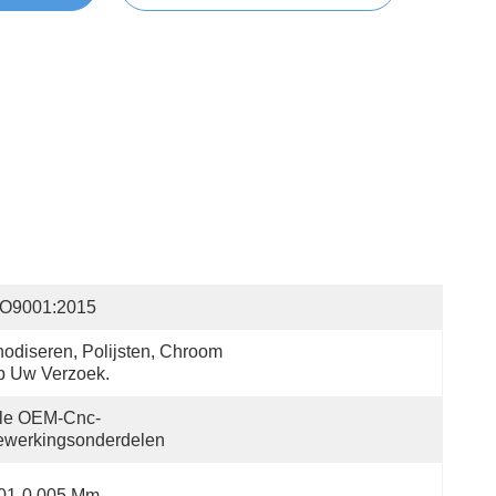
SO9001:2015
odiseren, Polijsten, Chroom 
p Uw Verzoek.
lle OEM-Cnc-
ewerkingsonderdelen
.01-0.005 Mm