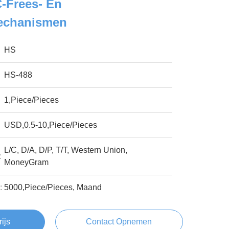
-Frees- En
echanismen
HS
HS-488
1,Piece/Pieces
USD,0.5-10,Piece/Pieces
L/C, D/A, D/P, T/T, Western Union,
:
MoneyGram
:
5000,Piece/Pieces, Maand
rijs
Contact Opnemen