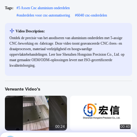
Tags:
#
5 Assen Cnc aluminium onderdelen
#
onderdelen voor cnc-automatisering
#
6040 cnc-onderdelen
Video Description:
Ontdek de precisie van het anodiseren van aluminium onderdelen met 5-assige
CNC-bewerking en -fabricage. Deze video toont geavanceerde CNC-frees- en
draaiprocessen, materiaal veelzijdigheid en hoogwaardige
oppervlaktebehandelingen. Leer hoe Shenzhen Hongsinn Precision Co., Ltd. op
maat gemaakte OEM/ODM-oplossingen levert met ISO-gecertificeerde
kwaliteitsborging.
Verwante Video's
00:24
00:40
CNC-bewerking
Custom CNC bewerkingsservice