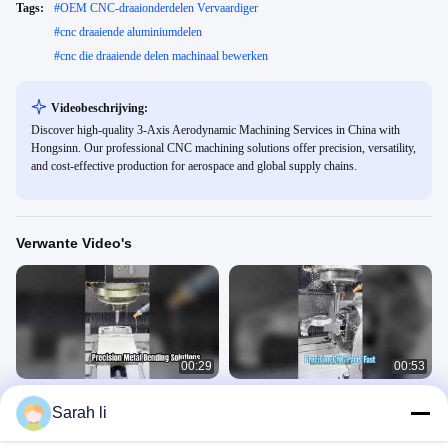
Tags:
#
OEM CNC-draaionderdelen Vervaardiger
#
cnc draaiende aluminiumdelen
#
cnc die draaiende delen machinaal bewerken
Videobeschrijving:
Discover high-quality 3-Axis Aerodynamic Machining Services in China with
Hongsinn. Our professional CNC machining solutions offer precision, versatility,
and cost-effective production for aerospace and global supply chains.
Verwante Video's
00:29
00:53
Aangepaste CNC die Delen
CNC-bewerkingsproducenten voor
Sarah li
machinaal bewerken
het maken van prototypes
Factory Display Video
Factory Display Video