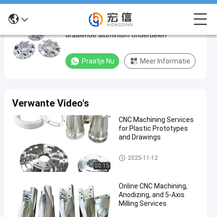
Custom 5 axis CNC-bewerking Cnc
Custom
draaiende aluminium onderdelen
5
axis
Praatje Nu
Meer Informatie
CNC-
bewerking
Cnc
Verwante Video's
draaiende
CNC Machining Services
aluminium
for Plastic Prototypes
onderdelen
and Drawings
CNC-draaionderdelen
Praatje Nu
5 ascnc het
2025-11-12
2025-
90
machinaal
00:15
06-25
Meningen
bewerken
Deel
Online CNC Machining,
#
Anodizing, and 5-Axis
Milling Services
mini-cnc-
onderdelen