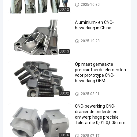
5 ascnc het machinaal bewerk
#
2025-10-30
en
00:12
cnc
reserveonderdelen
Aluminium- en CNC-
#
bewerking in China
5-assige
cnc-
5 ascnc het machinaal bewerk
2025-10-28
en
bewerking
00:13
A
n
Op maat gemaakte
o
precisietoerdelelementen
d
voor prototype CNC-
i
bewerking OEM
s
e
CNC-draaionderdelen
00:32
2025-08-01
r
e
CNC-bewerking CNC-
n
draaiende onderdelen
d
ontwerp hoge precisie
e
Tolerantie 0,01-0,005 mm
a
l
CNC-draaionderdelen
00:16
2025-07-17