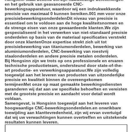
en het gebruik van geavanceerde CNC-
bewerkingsapparatuur, waardoor wij een indrukwekkende
precisie van maximaal 0 kunnen bereiken.001 mm voor onze
precisiebewerkingsonderdelenDit niveau van precisie is
essentieel om te voldoen aan de hoge kwaliteitsnormen en
de strenge eisen van onze gewaardeerde klanten.We zijn
gespecialiseerd in het verwerken van niet-standaard precisie
onderdelen op basis van de materiaal specificaties verstrekt
door onze klantenOnze expertise strekt zich uit tot
precisiebewerking van titaniumonderdelen, bewerking van
aluminiumonderdelen, CNC-bewerking van roestvrij
staalonderdelen en andere precisie metalen onderdelen.
Bij Hongsinn zijn we trots op ons professionele en ervaren
technische productieteam, ondersteund door state-of-the-
art productie- en verwerkingsapparatuur.We zijn volledig
toegewijd aan het leveren van producten van uitzonderlijke
precisie en kwaliteit binnen de overeengekomen
termijnenMet onze op maat gemaakte bewerkingsdiensten
garanderen wij dat aan uw specifieke behoeften en vereisten
met de grootste precisie en aandacht voor detail wordt
voldaan.
Samengevat, is Hongsinn toegewijd aan het leveren van
hoogwaardige CNC-bewerkingsonderdelen.en onwrikbare
toewijding aan klanttevredenheid, zijn wij ervan overtuigd
dat wij uw verwachtingen kunnen overtreffen en uitstekende
resultaten kunnen leveren.