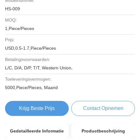
Modelnummer:
HS-009
MOQ:
1,Piece/Pieces
Prijs:
USD,0.5-1.7,Piece/Pieces
Betalingsvoorwaarden:
L/C, D/A, D/P, T/T, Western Union,
Toeleveringsvermogen:
5000,Piece/Pieces, Maand
Krijg Beste Prijs
Contact Opnemen
Gedetailleerde Informatie
Productbeschrijving