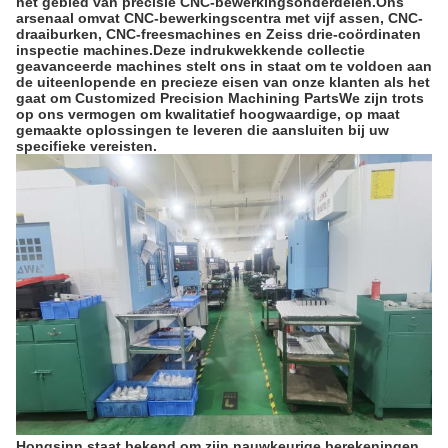
het gebied van precisie CNC-bewerkingsonderdelen.Ons
arsenaal omvat CNC-bewerkingscentra met vijf assen, CNC-
draaiburken, CNC-freesmachines en Zeiss drie-coördinaten
inspectie machines.Deze indrukwekkende collectie
geavanceerde machines stelt ons in staat om te voldoen aan
de uiteenlopende en precieze eisen van onze klanten als het
gaat om Customized Precision Machining PartsWe zijn trots
op ons vermogen om kwalitatief hoogwaardige, op maat
gemaakte oplossingen te leveren die aansluiten bij uw
specifieke vereisten.
Hongsinn staat bekend om zijn nauwkeurige berekeningen