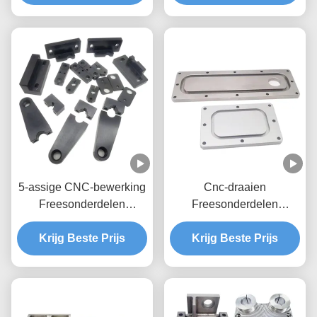
5-assige CNC-bewerking
Cnc-draaien
Freesonderdelen
Freesonderdelen
Importeurs Cnc-freesproef
Precision Cnc-
Messing roestvrij staal
Krijg Beste Prijs
freesproces Prototype
Krijg Beste Prijs