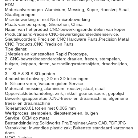
EDM
Materiaalvermogen: Aluminium, Messing, Koper, Roestvrij Staal,
Staallegeringen
Microbewerking of niet:Niet microbewerking
Plaats van oorsprong: Shenzhen, China
Naam van het product:CNC-bewerkingsonderdelen van koper
Productnaam:Precisie CNC-bewerkingsonderdelenservice,
Sleutelwoorden: Precision CNC Hardware Parts,Precision Metal
CNC Products,CNC Precision Parts
Tipe dienst:
1Metalen en kunststoffen Rapid Prototype,
2. CNC-bewerkingsonderdelen: draaien, frezen, stempelen,
buigen, knippen, rieten, versnellingsratensnijden, draadsnijden,
enz.
3. . SLA & SLS 3D-printen
4Industrieel ontwerp, 2D en 3D tekeningen
5. Silicone vorm, Vacuum gieten Service
Materiaal: messing, aluminium, roestvrij staal, staal,
Oppervlaktebehandeling: zink, nikkel, geanodiseerd, gepolijst
Bewerkingsapparatuur:CNC-frees- en draaimachine, algemene
frees- en draaimachine
Tolerantie:0.01 tot en met 0,005 mm
Werkproces: stempelen, diepstempelen, buigen
Service: OEM op maat
Bestandsindeling:Solidworks,Pro/Engineer,Auto CAD,PDF,JPG
Verpakking: Inwendige plastic zak; Buitenste standaard kartonnen
doos.
MOQ: 1 stuks