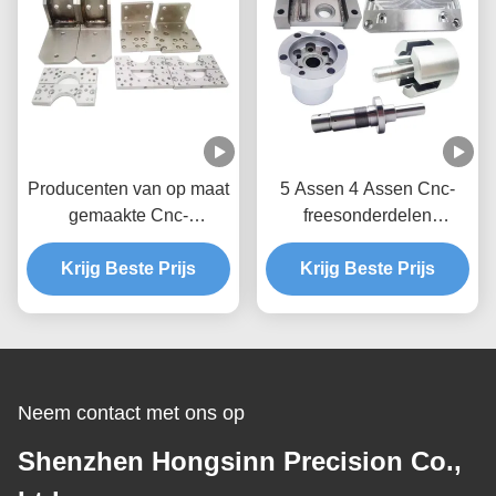
Producenten van op maat
5 Assen 4 Assen Cnc-
gemaakte Cnc-
freesonderdelen
freesonderdelen voor
Freesdeeltjes
Krijg Beste Prijs
serieonderdelen
Krijg Beste Prijs
Prototypes Aluminium
Neem contact met ons op
Shenzhen Hongsinn Precision Co.,