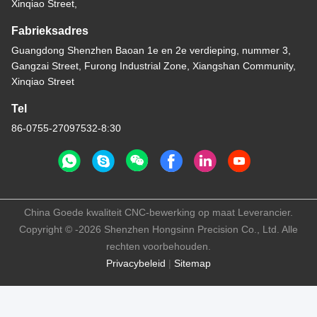
Xinqiao Street,
Fabrieksadres
Guangdong Shenzhen Baoan 1e en 2e verdieping, nummer 3,
Gangzai Street, Furong Industrial Zone, Xiangshan Community,
Xinqiao Street
Tel
86-0755-27097532-8:30
China Goede kwaliteit CNC-bewerking op maat Leverancier.
Copyright © -2026 Shenzhen Hongsinn Precision Co., Ltd. Alle
rechten voorbehouden.
Privacybeleid
|
Sitemap