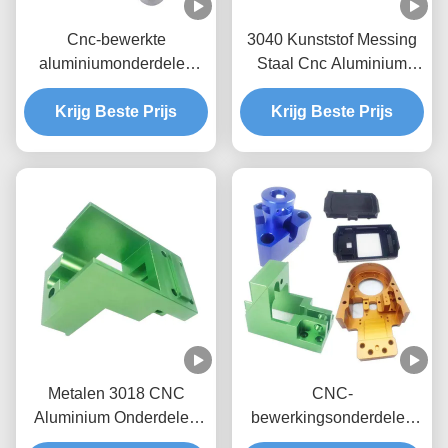
Cnc-bewerkte
3040 Kunststof Messing
aluminiumonderdelen
Staal Cnc Aluminium
6061 7075
Onderdelen Freesservice
Krijg Beste Prijs
Krijg Beste Prijs
3 As 4 As 5 As
Metalen 3018 CNC
CNC-
Aluminium Onderdelen
bewerkingsonderdelen
Titanium CNC
voor metaal op maat