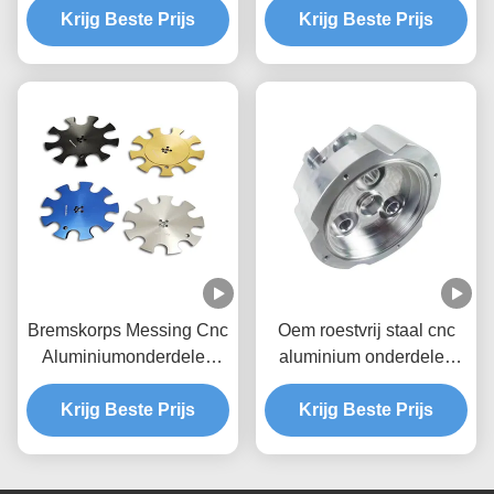
Bewerkingsonderdelen
Krijg Beste Prijs
Krijg Beste Prijs
Aluminium CNC-
Fabrikant
bewerkingsonderdelen
Bremskorps Messing Cnc
Oem roestvrij staal cnc
Aluminiumonderdelen
aluminium onderdelen
Cnc Billetonderdelen
voor drone elektronische
Krijg Beste Prijs
Krijg Beste Prijs