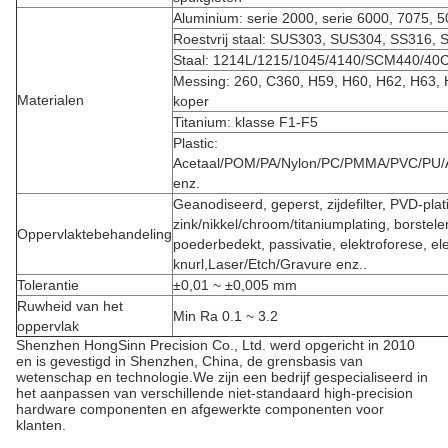
Aluminium: serie 2000, serie 6000, 7075, 5
Roestvrij staal: SUS303, SUS304, SS316, 
Staal: 1214L/1215/1045/4140/SCM440/40C
Messing: 260, C360, H59, H60, H62, H63, 
Materialen
koper
Titanium: klasse F1-F5
Plastic:
Acetaal/POM/PA/Nylon/PC/PMMA/PVC/PU/
enz.
Geanodiseerd, geperst, zijdefilter, PVD-plat
zink/nikkel/chroom/titaniumplating, borstele
Oppervlaktebehandeling
poederbedekt, passivatie, elektroforese, el
knurl,Laser/Etch/Gravure enz..
Tolerantie
±0,01 ~ ±0,005 mm
Ruwheid van het
Min Ra 0.1 ~ 3.2
oppervlak
Shenzhen HongSinn Precision Co., Ltd. werd opgericht in 2010
en is gevestigd in Shenzhen, China, de grensbasis van
wetenschap en technologie.We zijn een bedrijf gespecialiseerd in
het aanpassen van verschillende niet-standaard high-precision
hardware componenten en afgewerkte componenten voor
klanten.