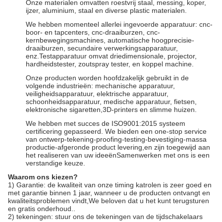
Onze materialen omvatten roestvrij staal, messing, koper,
ijzer, aluminium, staal en diverse plastic materialen.
We hebben momenteel allerlei ingevoerde apparatuur: cnc-
boor- en tapcenters, cnc-draaiburzen, cnc-
kernbewegingsmachines, automatische hoogprecisie-
draaiburzen, secundaire verwerkingsapparatuur,
enz.Testapparatuur omvat driedimensionale, projector,
hardheidstester, zoutspray tester, en koppel machine.
Onze producten worden hoofdzakelijk gebruikt in de
volgende industrieën: mechanische apparatuur,
veiligheidsapparatuur, elektrische apparatuur,
schoonheidsapparatuur, medische apparatuur, fietsen,
elektronische sigaretten,3D-printers en slimme huizen.
We hebben met succes de ISO9001:2015 systeem
certificering gepasseerd. We bieden een one-stop service
van ontwerp-tekening-proofing-testing-bevestiging-massa
productie-afgeronde product levering,en zijn toegewijd aan
het realiseren van uw ideeënSamenwerken met ons is een
verstandige keuze.
Waarom ons kiezen?
1) Garantie: de kwaliteit van onze timing katrolen is zeer goed en
met garantie binnen 1 jaar, wanneer u de producten ontvangt en
kwaliteitsproblemen vindt,We beloven dat u het kunt terugsturen
en gratis onderhoud..
2) tekeningen: stuur ons de tekeningen van de tijdschakelaars