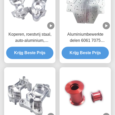
Koperen, roestvrij staal,
Aluminiumbewerkte
auto-aluminium,
delen 6061 7075
vliegtuigonderdelen
Aluminium CNC-
Krijg Beste Prijs
bewerkende delen
Krijg Beste Prijs