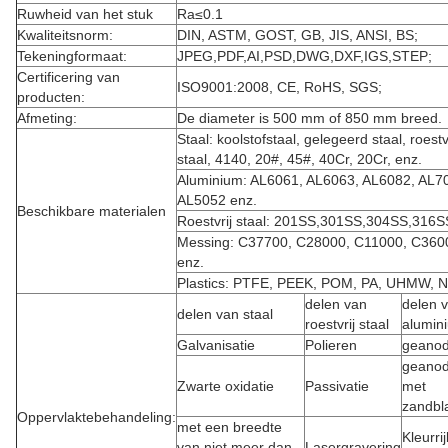
Ruwheid van het stuk
Ra≤0.1
Kwaliteitsnorm:
DIN, ASTM, GOST, GB, JIS, ANSI, BS;
Tekeningformaat:
JPEG,PDF,AI,PSD,DWG,DXF,IGS,STEP;
Certificering van
ISO9001:2008, CE, RoHS, SGS;
producten:
Afmeting:
De diameter is 500 mm of 850 mm breed.
Staal: koolstofstaal, gelegeerd staal, roestv
staal, 4140, 20#, 45#, 40Cr, 20Cr, enz.
Aluminium: AL6061, AL6063, AL6082, AL7
AL5052 enz.
Beschikbare materialen
Roestvrij staal: 201SS,301SS,304SS,316S
Messing: C37700, C28000, C11000, C360
enz.
Plastics: PTFE, PEEK, POM, PA, UHMW,
delen van
delen 
delen van staal
roestvrij staal
alumin
Galvanisatie
Polieren
geanod
geanod
Zwarte oxidatie
Passivatie
met
zandbl
Oppervlaktebehandeling:
met een breedte
Kleurrij
van niet meer dan
Lasergravering