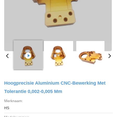
Hoogprecisie Aluminium CNC-Bewerking Met
Tolerantie 0,002-0,005 Mm
Merknaam:
HS