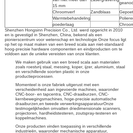
geanod
15 mm
Chroomverf
Zandblaas
Gepoet
Warmtebehandeling
Poliere
poederlaag
Chroom
Shenzhen Hongsinn Precision Co., Ltd. werd opgericht in 2010
en is gevestigd in Shenzhen, China, bekend als een
pionierscentrum voor wetenschap en technologie.Onze focus ligt
op het op maat maken van een breed scala aan niet-standaard
hoog-precisie hardware componenten en eindproducten om te
voldoen aan de unieke vereisten van onze klanten.
We maken gebruik van een breed scala aan materialen
zoals roestvrij staal, messing, koper, ijzer, aluminium, staal
en verschillende soorten plastic in onze
productieprocessen.
Momenteel is onze fabriek uitgerust met een
verscheidenheid aan ingevoerde machines, waaronder
CNC-boor- en tapcentra, CNC-draaiburzen, CNC-
kernbewegingsmachines, hoge-precisie automatische
draaiburzen,en tweede verwerkingsapparatuurOnze
testmogelijkheden omvatten driedimensionale scanners,
projectoren, hardheidstesteren, zoutspray-testeren en
koppelmachines.
Onze producten vinden toepassing in verschillende
industrieën, waaronder mechanische apparatuur,