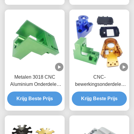
Metalen 3018 CNC
CNC-
Aluminium Onderdelen
bewerkingsonderdelen
Titanium CNC
voor metaal op maat
Bewerkingsonderdelen
Krijg Beste Prijs
Krijg Beste Prijs
Aluminium CNC-
Fabrikant
bewerkingsonderdelen