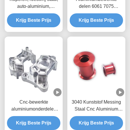
auto-aluminium,
delen 6061 7075
vliegtuigonderdelen
Aluminium CNC-
Krijg Beste Prijs
bewerkende delen
Krijg Beste Prijs
Cnc-bewerkte
3040 Kunststof Messing
aluminiumonderdelen
Staal Cnc Aluminium
6061 7075
Onderdelen Freesservice
Krijg Beste Prijs
Krijg Beste Prijs
3 As 4 As 5 As