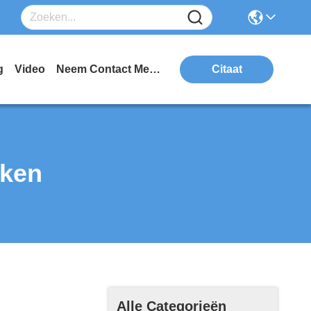
g
Video
Neem Contact Met Ons Op
Citaat
rken
Alle Categorieën