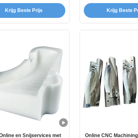
Onderdelen
freesservic
Krijg Beste Prijs
Krijg Beste Pr
nline en Snijservices met
Online CNC Machining,