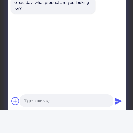
Good day, what product are you looking 
Guangdong Shenzhen Baoan 1e en 2e verdieping,
for?
nummer 3, Gangzai Street, Furong Industrial Zone,
Xiangshan Community, Xinqiao Street,
Fabrieksadres
Guangdong Shenzhen Baoan 1e en 2e verdieping,
nummer 3, Gangzai Street, Furong Industrial Zone,
Xiangshan Community, Xinqiao Street
Tel
86-0755-27097532-8:30