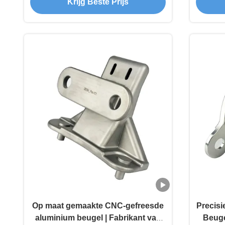
Krijg Beste Prijs
Op maat gemaakte CNC-gefreesde
Precis
aluminium beugel | Fabrikant van
Beuge