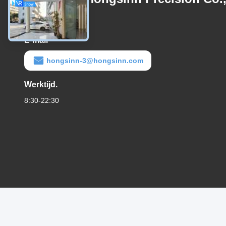
Ltd.
E-mail
hongsinn-3@hongsinn.com
Werktijd.
8:30-22:30