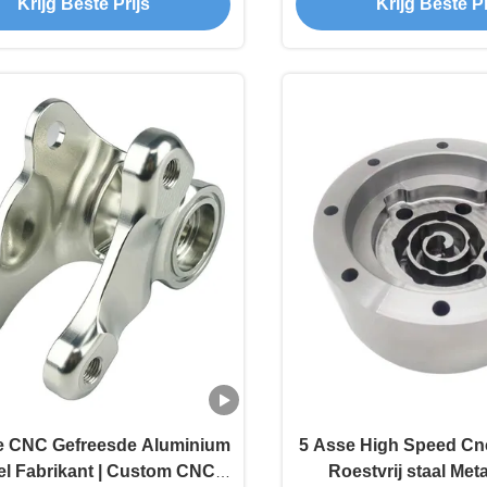
Krijg Beste Prijs
Krijg Beste Pr
ie CNC Gefreesde Aluminium
5 Asse High Speed Cn
l Fabrikant | Custom CNC
Roestvrij staal Me