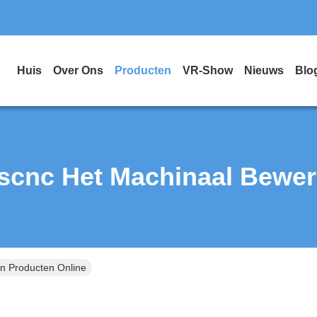
Huis
Over Ons
Producten
VR-Show
Nieuws
Blo
scnc Het Machinaal Bewe
n Producten Online