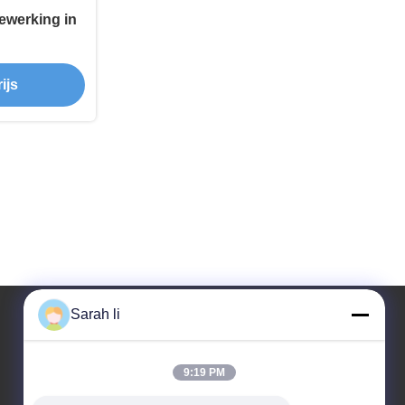
ewerking in
ijs
Sarah li
Ons adres
9:19 PM
Bedrijfsadres