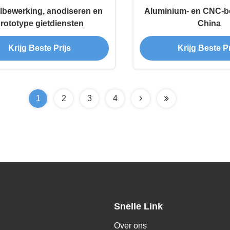
lbewerking, anodiseren en
Aluminium- en CNC-b
rototype gietdiensten
China
Krijg Beste Prijs
Krijg Beste Pr
1
2
3
4
Snelle Link
Over ons
,