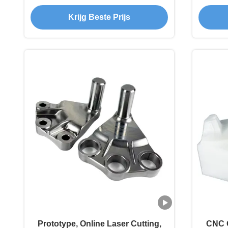
precisie CNC-freesonderdelen
Krijg Beste Prijs
Prototype, Online Laser Cutting,
CNC O