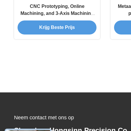
CNC Prototyping, Online
Metaa
Machining, and 3-Axis Machining
p
Services
Krijg Beste Prijs
Neem contact met ons op
Shenzhen Hongsinn Precision Co.