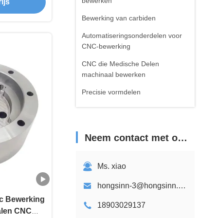
bewerken
ijs
Bewerking van carbiden
Automatiseringsonderdelen voor
CNC-bewerking
CNC die Medische Delen
machinaal bewerken
Precisie vormdelen
cnc de prototypedienst
CNC-batchproductie
Neem contact met ons op
Deeltjes voor het buigen van
platen van metaal
Ms. xiao
metalen lasdelen
hongsinn-3@hongsinn.com
Onderdelen voor 3D-printen
c Bewerking
18903029137
talen CNC