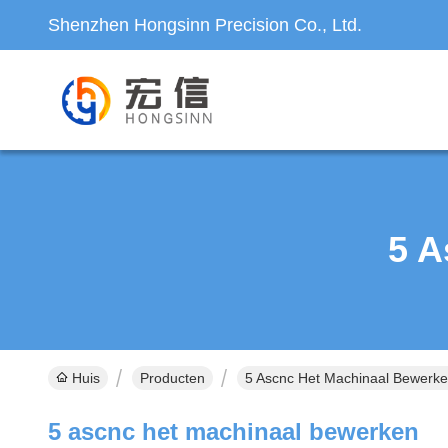
Shenzhen Hongsinn Precision Co., Ltd.
5 A
Huis
Producten
5 Ascnc Het Machinaal Bewerke
5 ascnc het machinaal bewerken