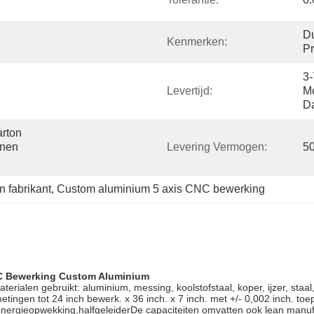
D
Kenmerken:
Pr
3-
Levertijd:
Mo
Da
ton 
nen 
Levering Vermogen:
50
 fabrikant
, 
Custom aluminium 5 axis CNC bewerking
C Bewerking Custom Aluminium
alen gebruikt: aluminium, messing, koolstofstaal, koper, ijzer, staal, r
ngen tot 24 inch bewerk. x 36 inch. x 7 inch. met +/- 0,002 inch. to
, energieopwekking,halfgeleiderDe capaciteiten omvatten ook lean manufac