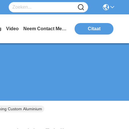
g
Video
Neem Contact Met Ons Op
Citaat
king Custom Aluminium