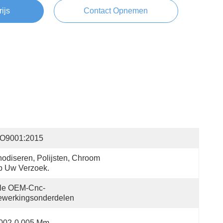
rijs
Contact Opnemen
SO9001:2015
odiseren, Polijsten, Chroom 
p Uw Verzoek.
lle OEM-Cnc-
ewerkingsonderdelen
.002-0.005 Mm