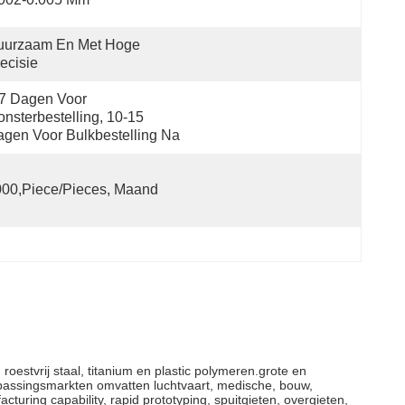
uurzaam En Met Hoge 
ecisie
7 Dagen Voor 
nsterbestelling, 10-15 
gen Voor Bulkbestelling Na
00,Piece/Pieces, Maand
oestvrij staal, titanium en plastic polymeren.grote en
epassingsmarkten omvatten luchtvaart, medische, bouw,
turing capability, rapid prototyping, spuitgieten, overgieten,