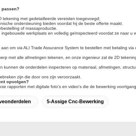
e passen?
D tekening met gedetailleerde vereisten toegevoegd;
nische ondersteuning bieden voordat hij de beste offerte maakt.
rbestelling of massaproductie.
e ingebouwde werkplaats en volledig geïnspecteerd voordat ze naar u
aan om via ALI Trade Assurance System te bestellen met betaling via c
twerp met alle afmetingen tekenen, en onze ingenieur zal de 2D teken
en en kunnen de onderdelen inspecteren op materiaal, afmetingen, struct
breken zijn die door ons zijn veroorzaakt.
ment opvolgen?
kse rapporten met digitale foto's en video's die de bewerking voortga
veonderdelen
5-Assige Cnc-Bewerking