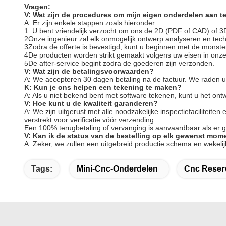
Vragen:
V: Wat zijn de procedures om mijn eigen onderdelen aan t
A: Er zijn enkele stappen zoals hieronder:
1. U bent vriendelijk verzocht om ons de 2D (PDF of CAD) of 3
2Onze ingenieur zal elk onmogelijk ontwerp analyseren en tech
3Zodra de offerte is bevestigd, kunt u beginnen met de monste
4De producten worden strikt gemaakt volgens uw eisen in onz
5De after-service begint zodra de goederen zijn verzonden.
V: Wat zijn de betalingsvoorwaarden?
A: We accepteren 30 dagen betaling na de factuur. We raden u 
K: Kun je ons helpen een tekening te maken?
A: Als u niet bekend bent met software tekenen, kunt u het on
V: Hoe kunt u de kwaliteit garanderen?
A: We zijn uitgerust met alle noodzakelijke inspectiefaciliteit
verstrekt voor verificatie vóór verzending.
Een 100% terugbetaling of vervanging is aanvaardbaar als er ge
V: Kan ik de status van de bestelling op elk gewenst mo
A: Zeker, we zullen een uitgebreid productie schema en wekelij
Tags:
Mini-Cnc-Onderdelen
Cnc Reser