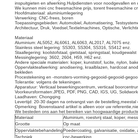
inspuitgieten en afwerking.Hulpdiensten voor noodgevallen en 
We kunnen mini cnc freesmachine prijs, torent freesmachine cn
Hoofdmateriaal: aluminiumlegering
Verwerking: CNC-frees, boren
Toepassingsgebieden: Automobiel, Automatisering, Testsystem
Architectuur, Druk, Voedsel,Textielmachines, Optische, Verlichtin
Materiaal
Aluminium: AL5052, AL6061, AL6063, AL2017, AL7075 enz.
Stainless steel legering: SS303, SS304, SS316, SS412 enz.
Staallegering: koolstofstaal, gietstaal, springstaal, koudgewalst 
Messinglegering: 3602, 2604, H59, H62 enz.
Andere speciale materialen: koper, kunststof, lucite, nylon, bake
Oppervlakteafwerking: anodisering, kraalblazen, hardcoat anodi
bekleden
Procestekening en -monsters-vorming-gegooid-gegooid-gegoo
Tolerantie: volgens de tekeningen.
Apparatuur: Verticaal bewerkingscentrum, verticaal boorcentr
Voorkeursformaten:JPEG, PDF, PNG, CAD, IGS, UG, Solidwork
Laadhaven: Chongqing
Levertijd: 20-30 dagen na ontvangst van de bestelling,meestal
Opmerking: Bovenstaand artikel is alleen voor uw referentie,n
We besteden ons aan het bereiken van hoogwaardige producten,
Materiaal
Aluminium, roestvrij staal, koper, mes
Grootte
Op maat
Oppervlaktebehandeling
Poedercoating, galvanisatie, oxidatie, 
Techniek
cnc-bewerking