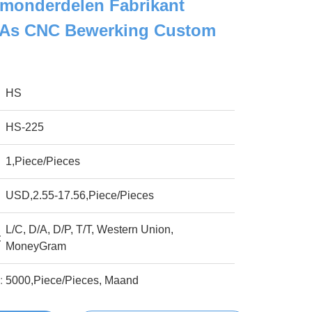
monderdelen Fabrikant
 As CNC Bewerking Custom
HS
HS-225
1,Piece/Pieces
USD,2.55-17.56,Piece/Pieces
L/C, D/A, D/P, T/T, Western Union,
:
MoneyGram
:
5000,Piece/Pieces, Maand