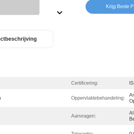
Krijg Beste P
ctbeschrijving
Certificering:
I
An
n
Oppervlaktebehandeling:
O
A
Aanvragen:
B
Tolerantie:
0