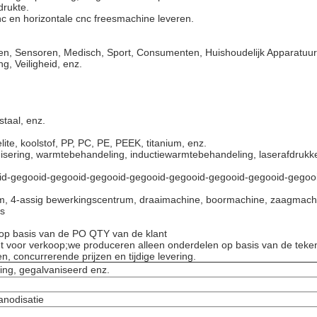
drukte.
c en horizontale cnc freesmachine leveren.
en, Sensoren, Medisch, Sport, Consumenten, Huishoudelijk Apparatuur
g, Veiligheid, enz.
staal, enz.
lite, koolstof, PP, PC, PE, PEEK, titanium, enz.
sering, warmtebehandeling, inductiewarmtebehandeling, laserafdrukken, 
id-gegooid-gegooid-gegooid-gegooid-gegooid-gegooid-gegooid-gegoo
um, 4-assig bewerkingscentrum, draaimachine, boormachine, zaagmachi
s
 op basis van de PO QTY van de klant
iet voor verkoop;we produceren alleen onderdelen op basis van de teke
 concurrerende prijzen en tijdige levering.
sing, gegalvaniseerd enz.
anodisatie